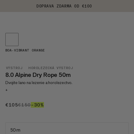
DOPRAVA ZDARMA OD €100
BOA-VIBRANT ORANGE
VÝSTROJ
HOROLEZECKÁ VÝSTROJ
8.0 Alpine Dry Rope 50m
Dvojite lano na lezenie a horolezectvo.
+
€105
€105
€150
€150
–30%
30%
50 m