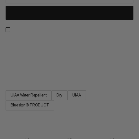
Všestranné dvojité lano pre lezenie na ľade, horolezectvo,
lezenie viacrozmerne a alpské lezenie: 8,0 Alpine Dry Rope.
Lano disponuje konštrukciou, ktorá ponúka ľahkú váhu a menší
priemer s väčším bezpečnostným okrajom. Jeho dizajn je
založený na najpredávanejšom lane Mammut Phoenix Dry rope.
8,0 Alpine Dry Rope - pre dobrodružstvá na skalách.
UIAA Water Repellent
Dry
UIAA
Bluesign® PRODUCT