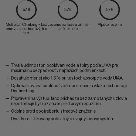
5/6
5/6
5/6
Multipitch Climbing - Lez
Lezenie po ľade a zmieš
Alpské lezenie
enie viacposchodových c
ané lezenie
iest
Trvalá účinnosť pri odolávaní vode a špiny podľa UIAA pre
maximálnu bezpečnosť v najťažších podmienkach.
Dosahuje menej ako 1,5 % pri testoch absorpcie vody UIAA.
Optimalizovaná odolnosť voči opotrebeniu vďaka technológii
Dry finishing.
Pripravení na výstup: lano prichádza bez zamotaných uzlov a
nepotrebuje byť rozvinuté pred prvým použitím.
Odolné proti opotrebeniu stredové značenie.
Dvojitý certifikovaný polovičný a dvojitý lanový systém.