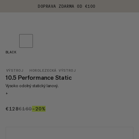
DOPRAVA ZDARMA OD €100
BLACK
VÝSTROJ
HOROLEZECKÁ VÝSTROJ
10.5 Performance Static
Vysoko odolný statický lanový.
+
€128
€128
€160
€160
–20%
20%