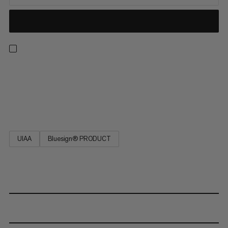
Táto statická lano je veľmi odolné voči opotrebovaniu, s
minimálnym natiahnutím, maximálnou pevnosťou, extrémne
odolné a má dlhú životnosť. Nepoužívajte na dynamické
zabezpečenie! EN 1891 Typ A.
UIAA
Bluesign® PRODUCT