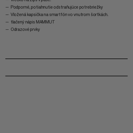
Podporné, potiahnutie odstraňujúce potrebriežky
Vložená kapsička na smartfón vo vnutrom šortkách.
tlačený nápis MAMMUT
Odrazové prvky