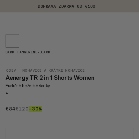
DOPRAVA ZDARMA OD €100
DARK TANGERINE-BLACK
ODEV
NOHAVICE A KRÁTKE NOHAVICE
Aenergy TR 2 in 1 Shorts Women
Funkčné bežecké šortky
+
€84
€84
€120
€120
–30%
30%