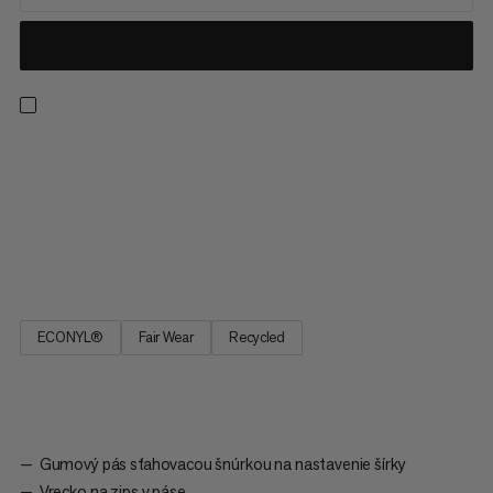
Vytvorené na prekonanie vzdialeností, tieto 2v1 šortky sú
ideálne pre dlhé behy v prírode. Neodolateľná kombinácia,
pohodlný vnútorný tesný materiál poskytuje ľahkú podporu,
aktívne riadenie vlhkosti a vrecko so stretchom na
bezproblémové uloženie smartfónu. Rýchloschnúci vonkajší
šortky pridávajú...
ECONYL®
Fair Wear
Recycled
Gumový pás sťahovacou šnúrkou na nastavenie šírky
Vrecko na zips v páse.