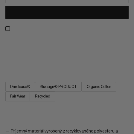
Tričko pripravené na celodenné túry, lezenie na stene a bežné
nosenie. Technológia Drirelease® vás udržuje suchých a
chladných v horúcich a vlhkých podmienkach. Materiál odvádza
vlhkosť a suší sa štyrikrát rýchlejšie ako bavlna pri zachovaní
rovnakej mäkkosti. Grafika zobrazuje Piz Badile, 3308 m...
Drirelease®
Bluesign® PRODUCT
Organic Cotton
Fair Wear
Recycled
Príjemný materiál vyrobený z recyklovaného polyesteru a