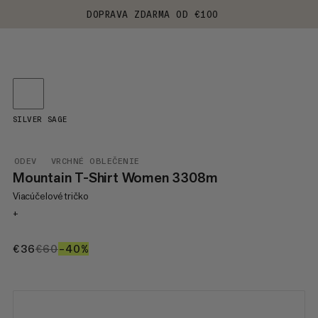
DOPRAVA ZDARMA OD €100
SILVER SAGE
ODEV
VRCHNÉ OBLEČENIE
Mountain T-Shirt Women 3308m
Viacúčelové tričko
+
€36
€36
€60
€60
–40%
40%