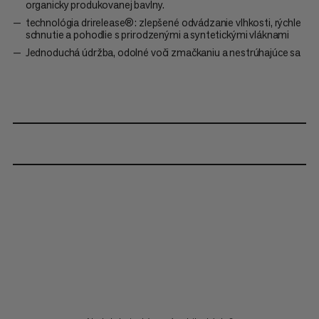
organicky produkovanej bavlny.
technológia drirelease®: zlepšené odvádzanie vlhkosti, rýchle
schnutie a pohodlie s prirodzenými a syntetickými vláknami
Jednoduchá údržba, odolné voči zmačkaniu a nestrúhajúce sa