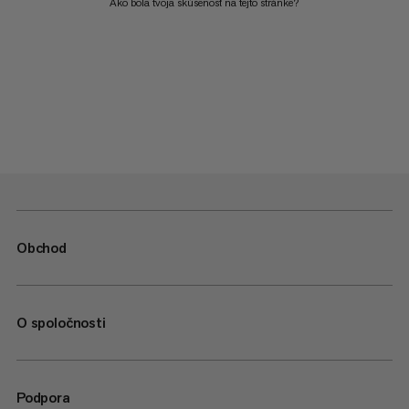
Ako bola tvoja skúsenosť na tejto stránke?
Obchod
O spoločnosti
Podpora