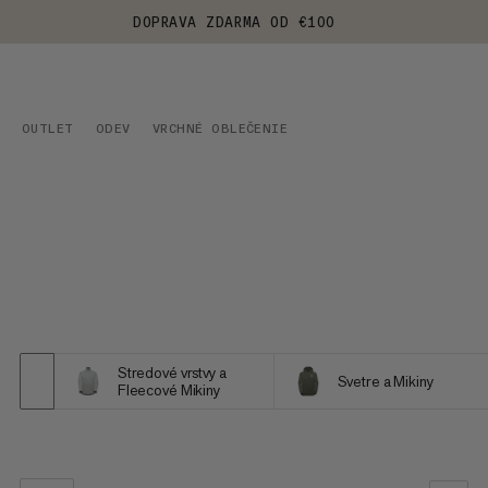
DOPRAVA ZDARMA OD €100
OUTLET
ODEV
VRCHNÉ OBLEČENIE
Stredové vrstvy a
Svetre a Mikiny
Fleecové Mikiny