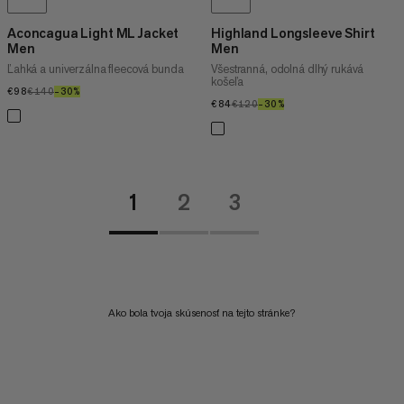
Aconcagua Light ML Jacket
Highland Longsleeve Shirt
Men
Men
Ľahká a univerzálna fleecová bunda
Všestranná, odolná dlhý rukává
košeľa
€98
€98
€140
€140
–30%
30%
€84
€84
€120
€120
–30%
30%
1
2
3
Ako bola tvoja skúsenosť na tejto stránke?