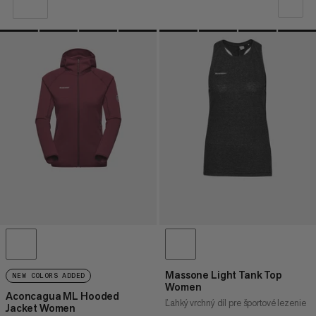
NAŠE ODPORÚČANIE
CENA OD NAJNIŽŠEJ PO NAJVYŠŠIU
CENA VYSOKÁ AŽ NÍZKA
ČO JE NOVÉHO
HODNOTENIE
Massone Light Tank Top
NEW COLORS ADDED
Women
Aconcagua ML Hooded
Ľahký vrchný díl pre športové lezenie
Jacket Women