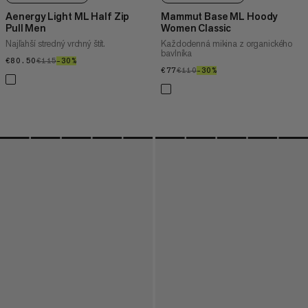
Aenergy Light ML Half Zip
Mammut Base ML Hoody
Pull Men
Women Classic
Najľahší stredný vrchný štít.
Každodenná mikina z organického
bavlníka
€80.50
€80.50
€115
€115
–30%
30%
€77
€77
€110
€110
–30%
30%