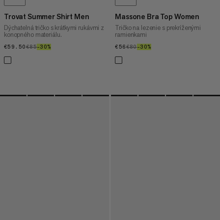
Trovat Summer Shirt Men
Massone Bra Top Women
Dýchatelná tričko s krátkymi rukávmi z
Tričko na lezenie s prekríženými
konopného materiálu.
ramienkami
€59.50
€59.50
€85
€85
–30%
30%
€56
€56
€80
€80
–30%
30%