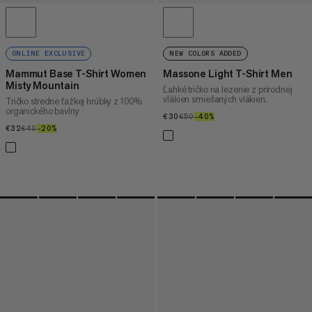
ONLINE EXCLUSIVE
NEW COLORS ADDED
Mammut Base T-Shirt Women
Massone Light T-Shirt Men
Misty Mountain
Ľahké tričko na lezenie z prírodnej
vlákien smiešaných vlákien.
Tričko stredne ťažkej hrúbky z 100%
organického bavlny
€30
€30
€50
€50
–40%
40%
€32
€32
€40
€40
–20%
20%