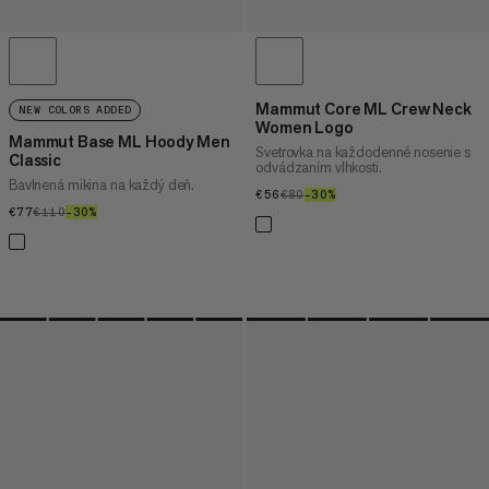
Mammut Core ML Crew Neck
NEW COLORS ADDED
Women Logo
Mammut Base ML Hoody Men
Svetrovka na každodenné nosenie s
Classic
odvádzaním vlhkosti.
Bavlnená mikina na každý deň.
€56
€56
€80
€80
–30%
30%
€77
€77
€110
€110
–30%
30%