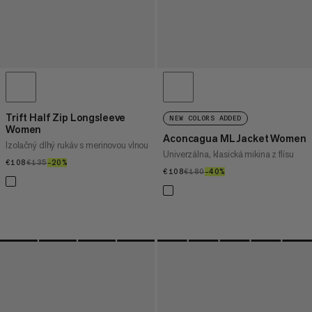
Trift Half Zip Longsleeve
NEW COLORS ADDED
Women
Aconcagua ML Jacket Women
Izolačný dlhý rukáv s merinovou vlnou
Univerzálna, klasická mikina z flísu
€108
€108
€135
€135
–20%
20%
€108
€108
€180
€180
–40%
40%