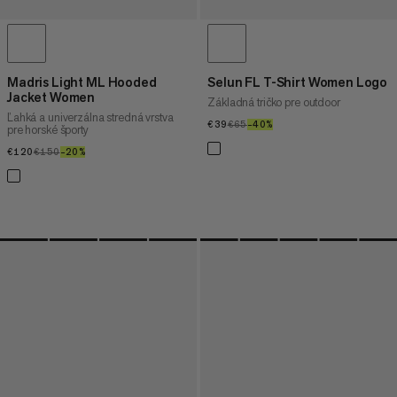
Madris Light ML Hooded
Selun FL T-Shirt Women Logo
Jacket Women
Základná tričko pre outdoor
Ľahká a univerzálna stredná vrstva
€39
€39
€65
€65
–40%
40%
pre horské športy
€120
€120
€150
€150
–20%
20%