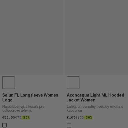
Selun FL Longsleeve Women
Aconcagua Light ML Hooded
Logo
Jacket Women
Najobľúbenejšia košeľa pre
Ľahký, univerzálny fleecový mikina s
outdoorové aktivity.
kapucňou
€52.50
€52.50
€75
€75
–30%
30%
€105
€105
€150
€150
–30%
30%