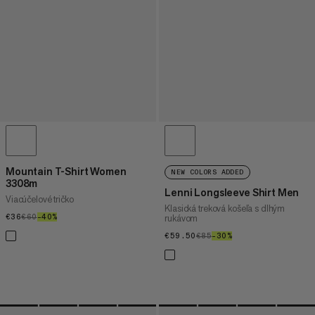
Mountain T-Shirt Women
NEW COLORS ADDED
3308m
Lenni Longsleeve Shirt Men
Viacúčelové tričko
Klasická treková košeľa s dlhým
€36
€36
€60
€60
–40%
40%
rukávom
€59.50
€59.50
€85
€85
–30%
30%