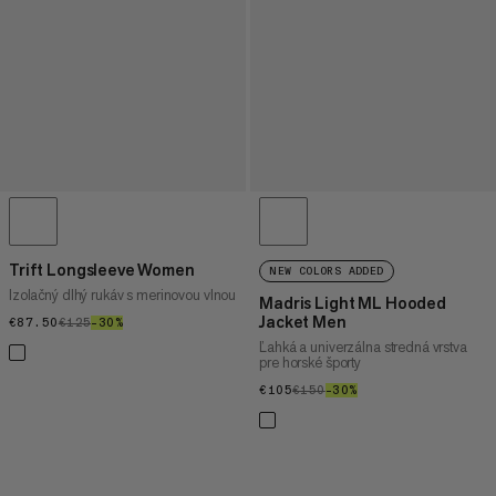
Trift Longsleeve Women
NEW COLORS ADDED
Izolačný dlhý rukáv s merinovou vlnou
Madris Light ML Hooded
Jacket Men
€87.50
€87.50
€125
€125
–30%
30%
Ľahká a univerzálna stredná vrstva
pre horské športy
€105
€105
€150
€150
–30%
30%