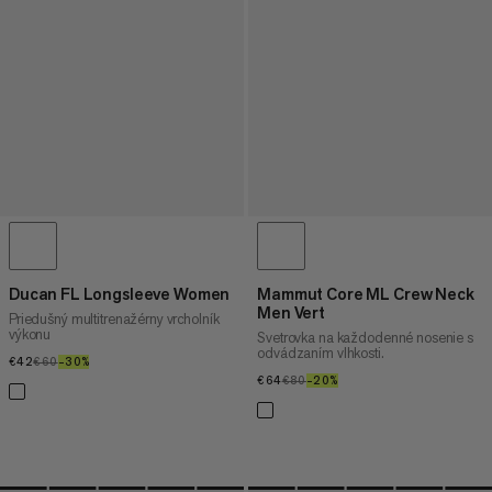
Ducan FL Longsleeve Women
Mammut Core ML Crew Neck
Men Vert
Priedušný multitrenažérny vrcholník
výkonu
Svetrovka na každodenné nosenie s
odvádzaním vlhkosti.
€42
€42
€60
€60
–30%
30%
€64
€64
€80
€80
–20%
20%