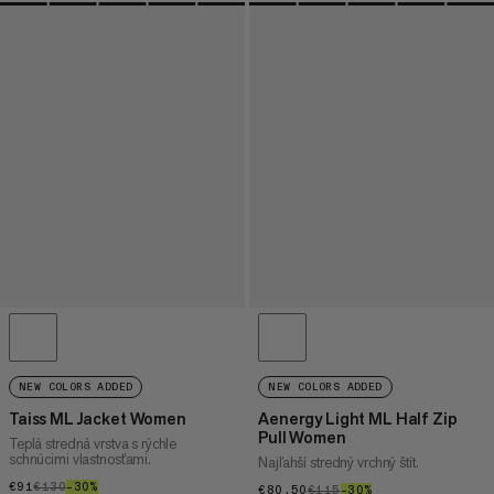
NEW COLORS ADDED
NEW COLORS ADDED
Taiss ML Jacket Women
Aenergy Light ML Half Zip
Pull Women
Teplá stredná vrstva s rýchle
schnúcimi vlastnosťami.
Najľahší stredný vrchný štít.
€91
€91
€130
€130
–30%
30%
€80.50
€80.50
€115
€115
–30%
30%