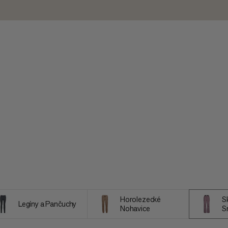
Horolezecké
Sk
Legíny a Pančuchy
Nohavice
S
N