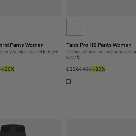
ybrid Pants Women
Taiss Pro HS Pants Women
 na lyžiarske túry v chladných
Technické hardshellové nohavice p
aktivity.
1.50
5
€245
–30%
30%
€336
€336
€480
€480
–30%
30%