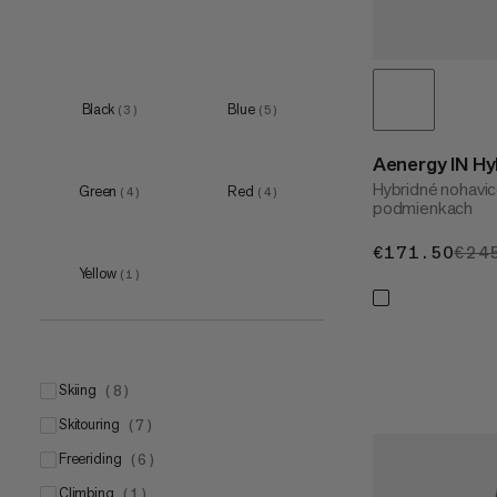
Black
Blue
(
3
)
(
5
)
Aenergy IN H
Hybridné nohavice
Green
Red
(
4
)
(
4
)
podmienkach
€171.50
€17
€24
Yellow
(
1
)
skiing
(
8
)
skitouring
(
7
)
freeriding
(
6
)
climbing
(
1
)