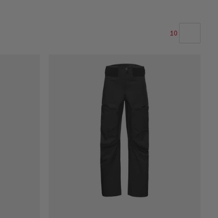
10
NAŠE ODPORÚČANIE
CENA OD NAJNIŽŠEJ PO NAJVYŠŠIU
CENA VYSOKÁ AŽ NÍZKA
ČO JE NOVÉHO
HODNOTENIE