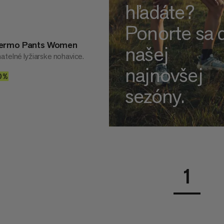
hľadáte?
Ponorte sa 
hermo Pants Women
našej
atelné lyžiarske nohavice.
najnovšej
90
0%
30%
sezóny.
1