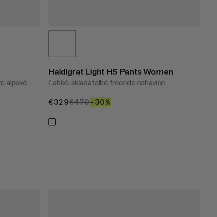
Haldigrat Light HS Pants Women
re alpské
Ľahké, skladateľné freeride nohavice
€329
€329
€470
€470
–30%
30%