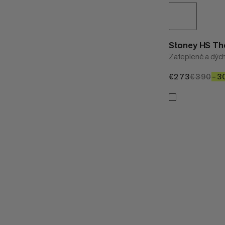
Stoney HS T
Zateplené a dých
€273
€273
€390
€3
–3