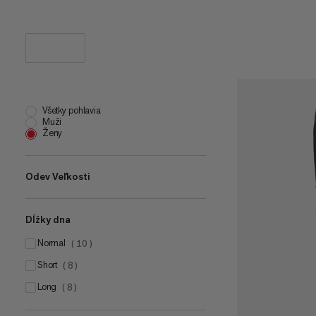
Všetky pohlavia
Muži
Ženy
Odev Veľkosti
Dĺžky dna
UK 6
(
7
)
UK 8
normal
(
7
)
(
10
)
UK 10
short
(
7
)
(
8
)
UK 12
long
(
8
)
(
8
)
UK 14
(
8
)