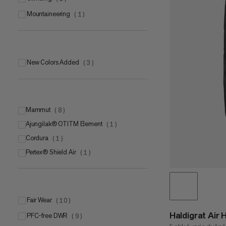
mountaineering
(
1
)
New Colors Added
(
3
)
Mammut
(
8
)
Ajungilak® OTITM Element
Mammut DRY Expedition
(
1
(
)
3
)
Cordura
Mammut DRY Tour
(
1
)
(
3
)
Pertex® Shield Air
Mammut DRYtechnology™ Pro
(
1
)
(
2
)
Fair Wear
(
10
)
Haldigrat Air
PFC-free DWR
(
9
)