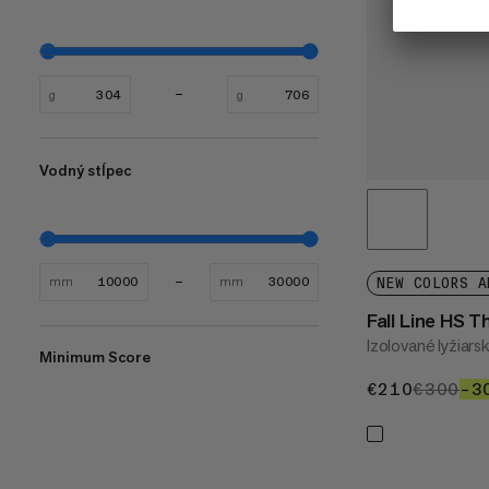
g
g
Vodný stĺpec
mm
mm
NEW COLORS A
Fall Line HS
Izolované lyžiars
Minimum Score
€210
€210
€300
€3
–3