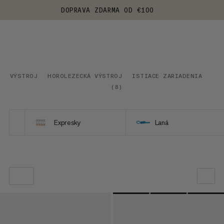
DOPRAVA ZDARMA OD €100
VÝSTROJ
HOROLEZECKÁ VÝSTROJ
ISTIACE ZARIADENIA
(
8
)
Expresky
Laná
NAŠE ODPORÚČANIE
CENA OD NAJNIŽŠEJ PO NAJVYŠŠIU