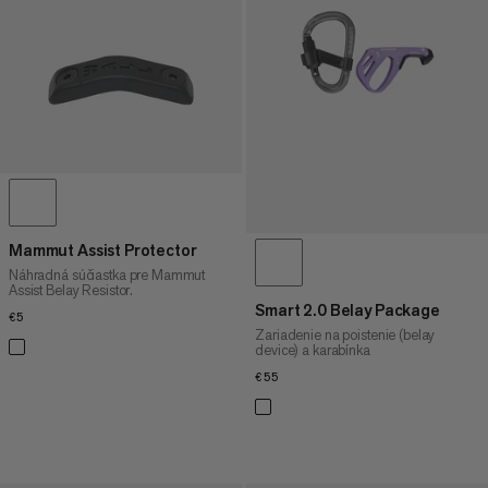
CENA VYSOKÁ AŽ NÍZKA
ČO JE NOVÉHO
HODNOTENIE
Mammut Assist Protector
Náhradná súčiastka pre Mammut
Assist Belay Resistor.
Smart 2.0 Belay Package
€5
€5
Zariadenie na poistenie (belay
device) a karabínka
€55
€55