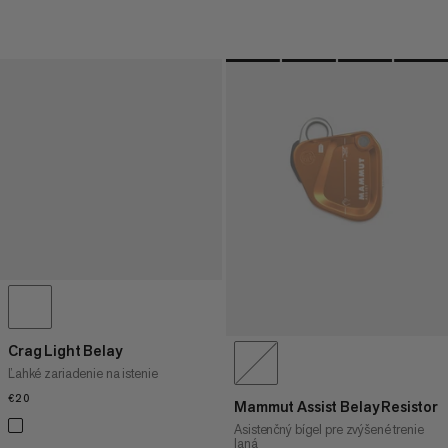
Crag Light Belay
Ľahké zariadenie na istenie
€20
€20
Mammut Assist Belay Resistor
Asistenčný bígel pre zvýšené trenie
laná