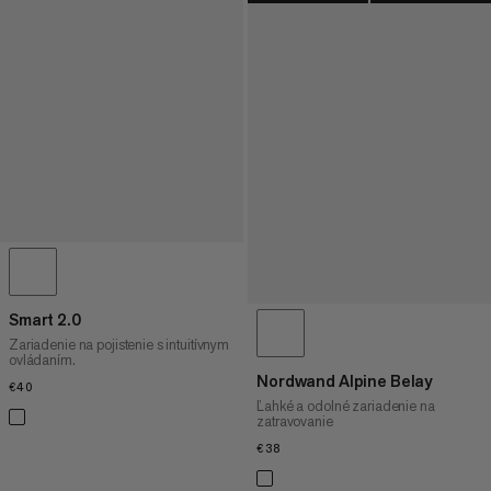
Smart 2.0
Zariadenie na pojistenie s intuitívnym
ovládaním.
Nordwand Alpine Belay
€40
€40
Ľahké a odolné zariadenie na
zatravovanie
€38
€38