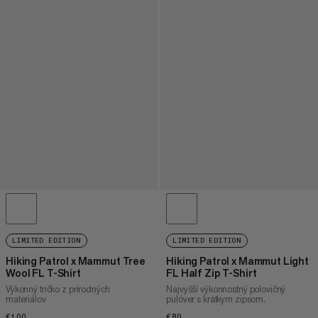
LIMITED EDITION
LIMITED EDITION
Hiking Patrol x Mammut Tree
Hiking Patrol x Mammut Light
Wool FL T-Shirt
FL Half Zip T-Shirt
Výkonný tričko z prírodných
Najvyšší výkonnostný polovičný
materiálov
pulóver s krátkym zipsom.
€100
€100
€80
€80