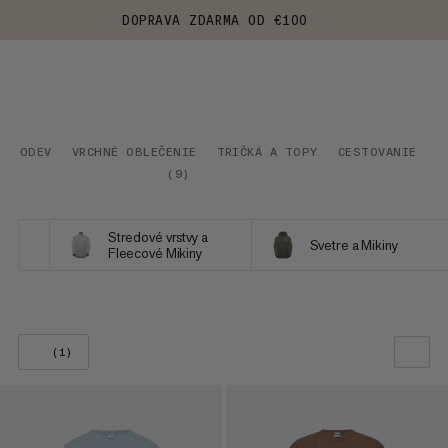
DOPRAVA ZDARMA OD €100
ODEV
VRCHNÉ OBLEČENIE
TRIČKÁ A TOPY
CESTOVANIE
(
9
)
Stredové vrstvy a
Svetre a Mikiny
Fleecové Mikiny
(1)
NAŠE ODPORÚČANIE
CENA OD NAJNIŽŠEJ PO NAJVYŠŠIU