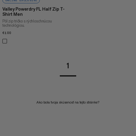
ONLINE EXCLUSIVE
Valley Powerdry FL Half Zip T-
Shirt Men
Pól zip tričko s rýchloschnúcou
technológiou.
€100
€100
1
Ako bola tvoja skúsenosť na tejto stránke?