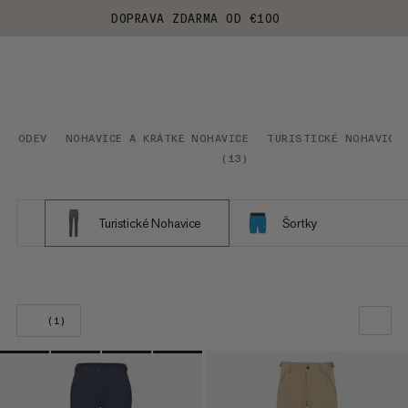
DOPRAVA ZDARMA OD €100
ODEV
NOHAVICE A KRÁTKE NOHAVICE
TURISTICKÉ NOHAVICE
(
13
)
Turistické Nohavice
Šortky
(1)
NAŠE ODPORÚČANIE
CENA OD NAJNIŽŠEJ PO NAJVYŠŠIU