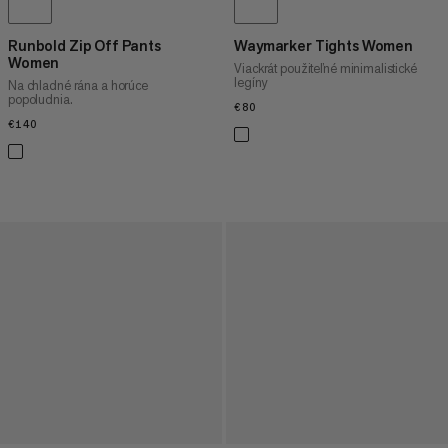
Runbold Zip Off Pants
Waymarker Tights Women
Women
Viackrát použiteľné minimalistické
legíny
Na chladné rána a horúce
popoludnia.
€80
€80
€140
€140