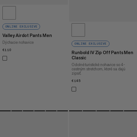
ONLINE EXCLUSIVE
Valley Airdot Pants Men
Dýchacie nohavice
ONLINE EXCLUSIVE
€110
€110
Runbold IV Zip Off Pants Men
Classic
Odolné turistické nohavice so 4-
cestným stretchom, ktoré sa dajú
zipsiť.
€145
€145