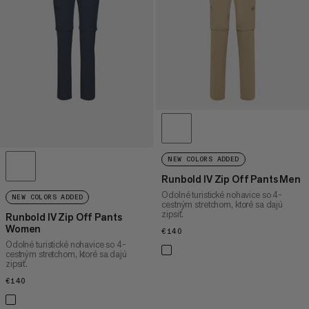
CENA VYSOKÁ AŽ NÍZKA
ČO JE NOVÉHO
HODNOTENIE
NEW COLORS ADDED
Runbold IV Zip Off Pants Men
Odolné turistické nohavice so 4-
NEW COLORS ADDED
cestným stretchom, ktoré sa dajú
zipsiť.
Runbold IV Zip Off Pants
Women
€140
€140
Odolné turistické nohavice so 4-
cestným stretchom, ktoré sa dajú
zipsiť.
€140
€140