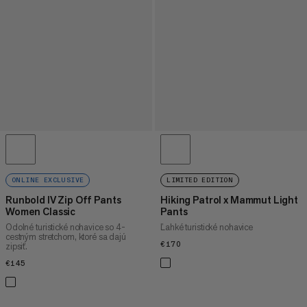
ONLINE EXCLUSIVE
LIMITED EDITION
Runbold IV Zip Off Pants
Hiking Patrol x Mammut Light
Women Classic
Pants
Odolné turistické nohavice so 4-
Ľahké turistické nohavice
cestným stretchom, ktoré sa dajú
€170
€170
zipsiť.
€145
€145