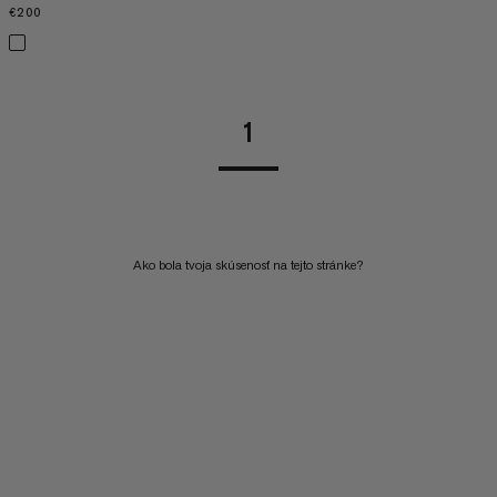
€200
€200
1
Ako bola tvoja skúsenosť na tejto stránke?