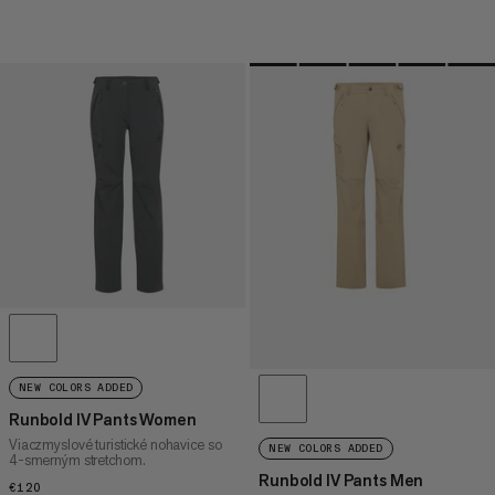
NEW COLORS ADDED
Runbold IV Pants Women
Viaczmyslové turistické nohavice so
NEW COLORS ADDED
4-smerným stretchom.
Runbold IV Pants Men
€120
€120