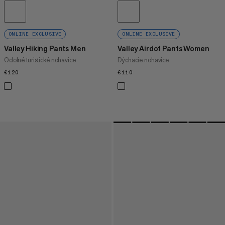
ONLINE EXCLUSIVE
ONLINE EXCLUSIVE
Valley Hiking Pants Men
Valley Airdot Pants Women
Odolné turistické nohavice
Dýchacie nohavice
€120
€120
€110
€110