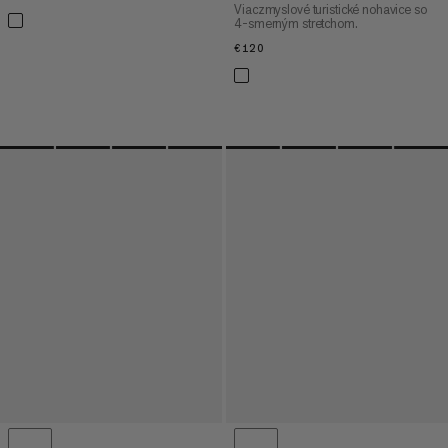
Viaczmyslové turistické nohavice so
4-smerným stretchom.
€120
€120