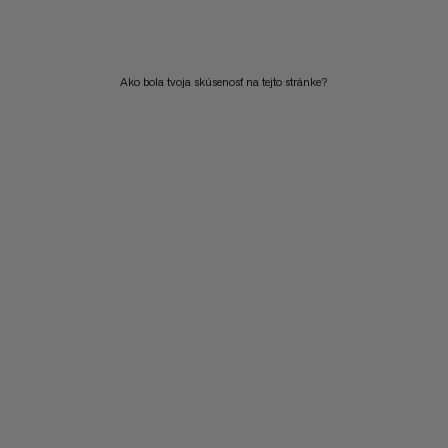
CENA VYSOKÁ AŽ NÍZKA
ČO JE NOVÉHO
Ako bola tvoja skúsenosť na tejto stránke?
HODNOTENIE