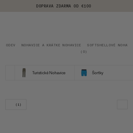
DOPRAVA ZDARMA OD €100
ODEV
NOHAVICE A KRÁTKE NOHAVICE
SOFTSHELLOVÉ NOHAVI
(
0
)
Turistické Nohavice
Šortky
(1)
NAŠE ODPORÚČANIE
CENA OD NAJNIŽŠEJ PO NAJVYŠŠIU