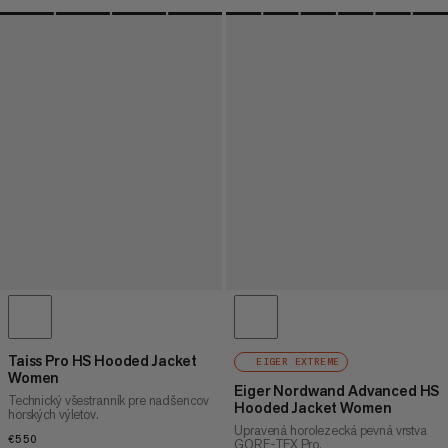
Taiss Pro HS Hooded Jacket
EIGER EXTREME
Women
Eiger Nordwand Advanced HS
Technický všestranník pre nadšencov
Hooded Jacket Women
horských výletov.
Upravená horolezecká pevná vrstva
€550
€550
GORE-TEX Pro.