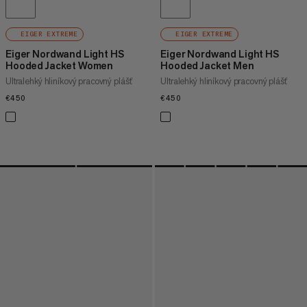
EIGER EXTREME
EIGER EXTREME
Eiger Nordwand Light HS
Eiger Nordwand Light HS
Hooded Jacket Women
Hooded Jacket Men
Ultralehký hliníkový pracovný plášť
Ultralehký hliníkový pracovný plášť
€450
€450
€450
€450