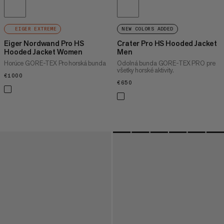
EIGER EXTREME
NEW COLORS ADDED
Eiger Nordwand Pro HS
Crater Pro HS Hooded Jacket
Hooded Jacket Women
Men
Horúce GORE-TEX Pro horská bunda
Odolná bunda GORE-TEX PRO pre
všetky horské aktivity.
€1000
€1000
€650
€650