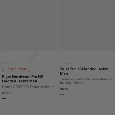
Taiss Pro HS Hooded Jacket
EIGER EXTREME
Men
Eiger Nordwand Pro HS
Technický všestranník pre nadšencov
Hooded Jacket Men
horských výletov.
Horúce GORE-TEX Pro horská bunda
€550
€550
€1000
€1000