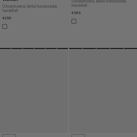
Dôveryhodná, ľahká horolezecká
hardshell
Dôveryhodná, ľahká horolezecká
hardshell
€250
€250
€250
€250