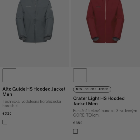
CENA VYSOKÁ AŽ NÍZKA
ČO JE NOVÉHO
HODNOTENIE
Alto Guide HS Hooded Jacket
NEW COLORS ADDED
Men
Crater Light HS Hooded
Technická, vodotesná horolezecká
Jacket Men
hardshell.
Funkčná treková bunda s 3-vrstvovým
€320
€320
GORE-TEXom.
€350
€350