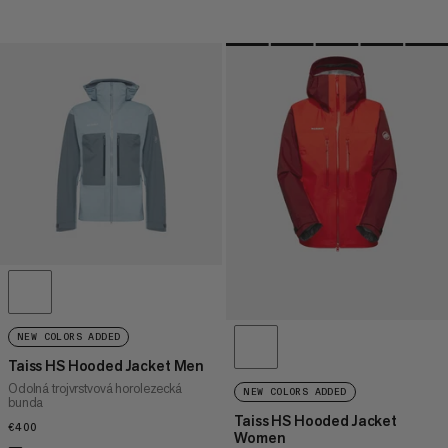
NEW COLORS ADDED
Taiss HS Hooded Jacket Men
Odolná trojvrstvová horolezecká
NEW COLORS ADDED
bunda
Taiss HS Hooded Jacket
€400
€400
Women