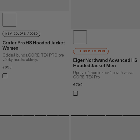
NEW COLORS ADDED
Crater Pro HS Hooded Jacket
Women
EIGER EXTREME
Odolná bunda GORE-TEX PRO pre
všetky horské aktivity.
Eiger Nordwand Advanced HS
Hooded Jacket Men
€650
€650
Upravená horolezecká pevná vrstva
GORE-TEX Pro.
€700
€700