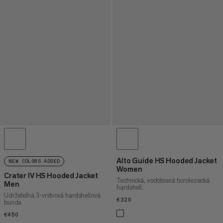
Alto Guide HS Hooded Jacket
NEW COLORS ADDED
Women
Crater IV HS Hooded Jacket
Technická, vodotesná horolezecká
Men
hardshell.
Udržateľná 3-vrstvová hardshellová
€320
€320
bunda
€450
€450