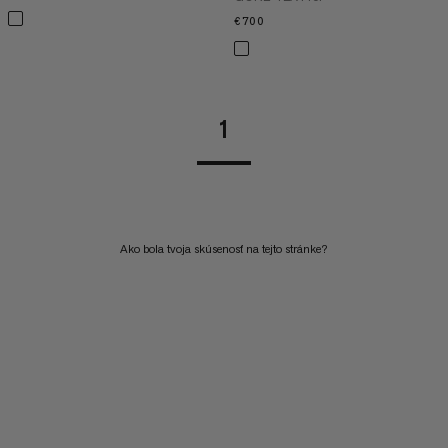
€700
€700
1
Ako bola tvoja skúsenosť na tejto stránke?