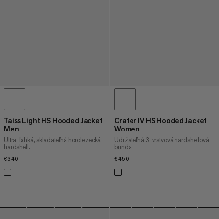
Taiss Light HS Hooded Jacket
Crater IV HS Hooded Jacket
Men
Women
Ultra-ľahká, skladateľná horolezecká
Udržateľná 3-vrstvová hardshellová
hardshell.
bunda
€340
€340
€450
€450