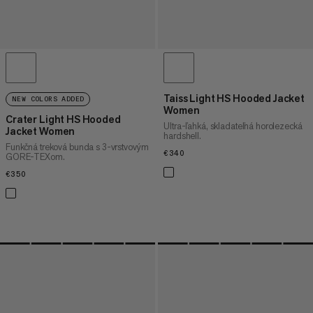
Taiss Light HS Hooded Jacket
NEW COLORS ADDED
Women
Crater Light HS Hooded
Ultra-ľahká, skladateľná horolezecká
Jacket Women
hardshell.
Funkčná treková bunda s 3-vrstvovým
€340
€340
GORE-TEXom.
€350
€350