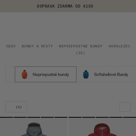
DOPRAVA ZDARMA OD €100
ODEV
BUNDY A VESTY
NEPRIEPUSTNÉ BUNDY
HOROLEZECTV
(
22
)
Nepriepustné bundy
Softshellové Bundy
(1)
NAŠE ODPORÚČANIE
CENA OD NAJNIŽŠEJ PO NAJVYŠŠIU