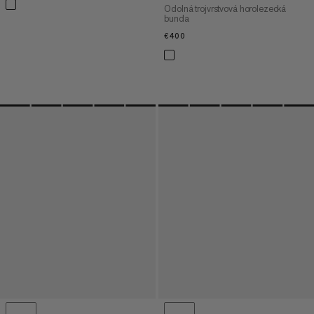
Odolná trojvrstvová horolezecká
bunda
€400
€400