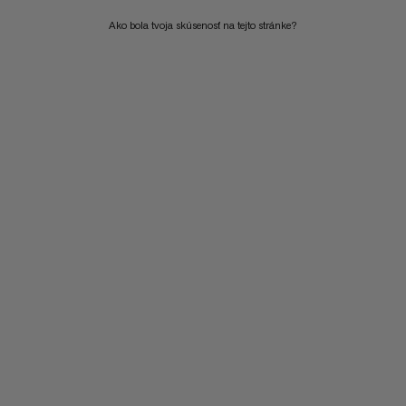
ČO JE NOVÉHO
Ako bola tvoja skúsenosť na tejto stránke?
HODNOTENIE