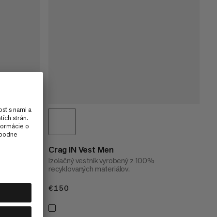
Crag IN Vest Men
Izolačný vestník vyrobený z 100%
recyklovaných materiálov.
ím
€150
€150