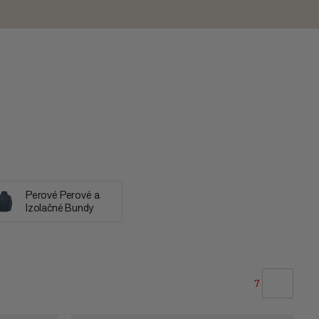
Perové Perové a
Izolačné Bundy
7
NAŠE ODPORÚČANIE