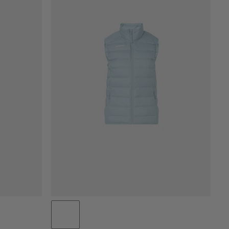
CENA OD NAJNIŽŠEJ PO NAJVYŠŠIU
CENA VYSOKÁ AŽ NÍZKA
ČO JE NOVÉHO
HODNOTENIE