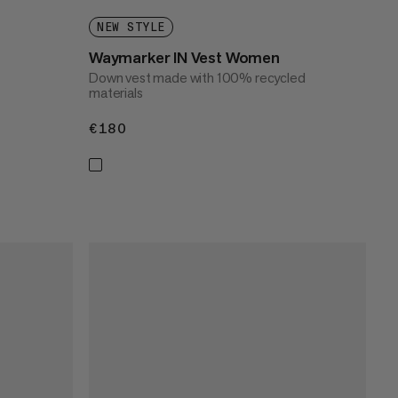
NEW STYLE
Waymarker IN Vest Women
Down vest made with 100% recycled
materials
€180
€180