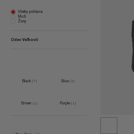
Všetky pohlavia
Muži
Ženy
Odev Veľkosti
XS
(
3
)
S
(
6
)
M
(
6
)
Black
Blue
(
7
)
(
2
)
L
(
6
)
XL
(
7
)
Brown
Purple
(
1
)
(
1
)
XXL
(
4
)
3XL
(
1
)