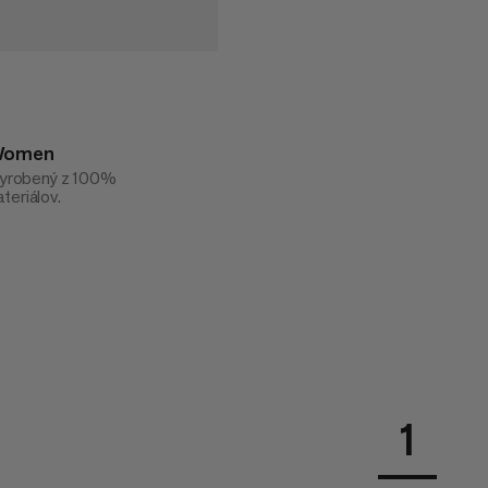
 Women
 vyrobený z 100%
teriálov.
1