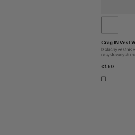
Crag IN Vest
Izolačný vestník
recyklovaných ma
€150
€150