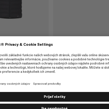
ONLINE EXCLUSIVE
 Vest Men
Valley Light IN Vest Men
with 100% recycled
Ľahký izolovaný vrchný kabát s per
€280
€280