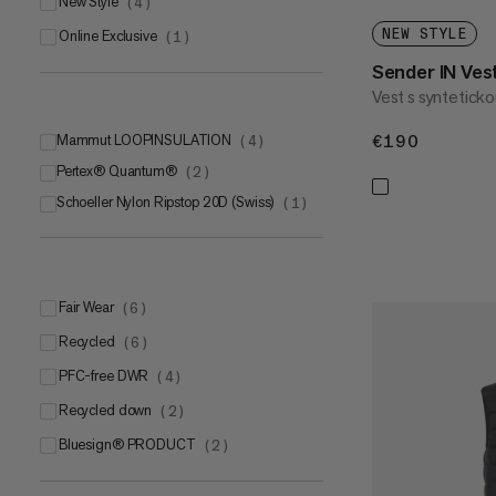
New Style
(
4
)
NEW STYLE
Online Exclusive
(
1
)
Sender IN Ve
Vest s synteticko
Mammut LOOPINSULATION
€190
€190
(
4
)
Pertex® Quantum®
(
2
)
Schoeller Nylon Ripstop 20D (Swiss)
(
1
)
Fair Wear
(
6
)
Recycled
(
6
)
PFC-free DWR
(
4
)
Recycled down
(
2
)
bluesign® PRODUCT
(
2
)