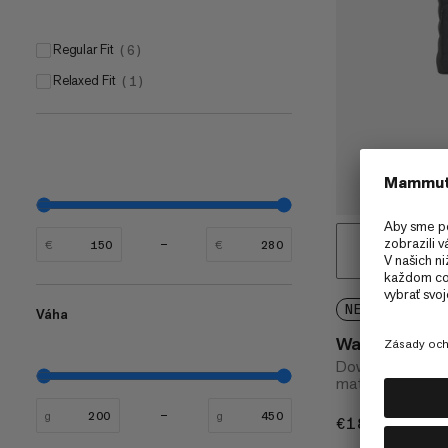
Regular Fit
(
6
)
Relaxed Fit
(
1
)
€
€
NEW STYLE
Váha
Waymarker IN
Down vest made 
materials
g
g
€180
€180