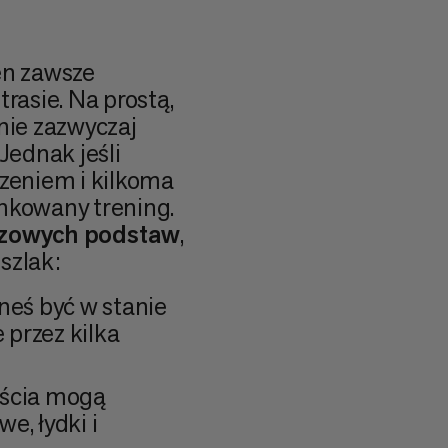
en zawsze
asie. Na prostą,
nie zazwyczaj
Jednak jeśli
eniem i kilkoma
unkowany trening.
czowych podstaw
,
szlak:
neś być w stanie
przez kilka
ejścia mogą
e, łydki i