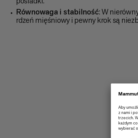
pośladki.
Równowaga i stabilność
: W nierówny
rdzeń mięśniowy i pewny krok są niez