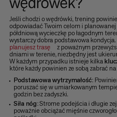
wędrówek?
Jeśli chodzi o wędrówki, trening powini
odpowiadać Twoim celom i planowanej tr
półdniową wycieczkę po łagodnym tere
wystarczy dobra podstawowa kondycja. 
planujesz trasę
z poważnym przewyższ
dniami w terenie, niezbędny jest ukier
W każdym przypadku istnieje kilka
klu
które każdy powinien ze sobą zabrać na 
Podstawowa wytrzymałość
: Powinie
poruszać się w umiarkowanym tempie 
godzin bez zadyszki.
Siła nóg
: Strome podejścia i długie z
poważnie obciążać mięśnie czworogłow