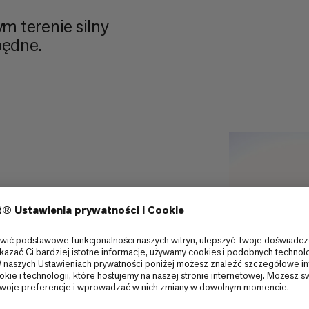
m terenie silny
będne.