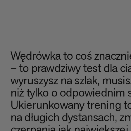
Wędrówka to coś znacznie
– to prawdziwy test dla ci
wyruszysz na szlak, musi
niż tylko o odpowiednim 
Ukierunkowany trening to 
na długich dystansach, zm
czerpania jak największej