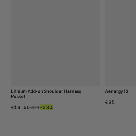
Lithium Add-on Shoulder Harness
Aenergy 12
Pocket
€85
€85
€18.50
€18.50
€24
€24
–23%
23%