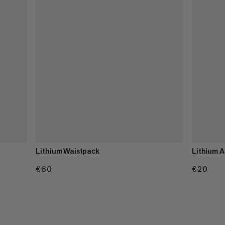
Lithium Waistpack
Lithium A
€60
€60
€20
€20