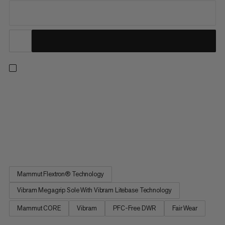
We współpracy z Flowers for Society łączymy innowacyjny
design z wydajnością outdoorową, zainspirowani potrzebą
ucieczki od presji współczesnego życia i ponownego
połączenia się z naturą. Buty te zostały zaprojektowane dla
szybkich turystów, którzy chcą zoptymalizować krok, nie
rezygnując z...
Mammut Flextron® Technology
Vibram Megagrip Sole With Vibram Litebase Technology
Mammut CORE
Vibram
PFC-Free DWR
Fair Wear