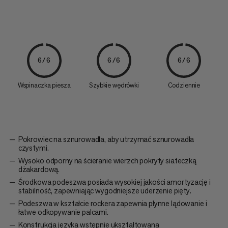
6/6
6/6
6/6
Wspinaczka piesza
Szybkie wędrówki
Codziennie
Pokrowiec na sznurowadła, aby utrzymać sznurowadła
czystymi.
Wysoko odporny na ścieranie wierzch pokryty siateczką
dżakardową.
Środkowa podeszwa posiada wysokiej jakości amortyzację i
stabilność, zapewniając wygodniejsze uderzenie pięty.
Podeszwa w kształcie rockera zapewnia płynne lądowanie i
łatwe odkopywanie palcami.
Konstrukcja języka wstępnie ukształtowana