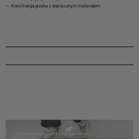
Konstrukcja języka z elastycznym materiałem
Odkryj nowe Aenergy Ultra Seed Low i Aenergy
Mtn Seed Low.