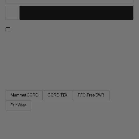
Idź lekko i szybko. Od błotnistych początków szlaków po
skaliste szczyty, te lekkie buty zostały zaprojektowane tak, aby
sprostać każdemu szybkiemu wędrówkowaniu, dzięki
wytrzymałej na ścieranie cholewce z siateczki i wodoodpornej
membranie GORE-TEX Stretch. Dobrze amortyzowana
podeszwa środkowa i...
Mammut CORE
GORE-TEX
PFC-Free DWR
Fair Wear