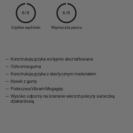
6/6
6/6
Szybkie wędrówki
Wspinaczka piesza
Konstrukcja języka wstępnie ukształtowana
Ochronna guma
Konstrukcja języka z elastycznym materiałem
Nosek z gumy
Podeszwa Vibram Megagrip.
Wysoko odporny na ścieranie wierzch pokryty siateczką
dżakardową.