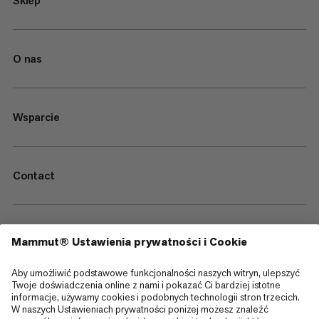
Sklep
O nas
Wsparcie
Contact
—