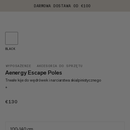
DARMOWA DOSTAWA OD €100
BLACK
WYPOSAŻENIE
AKCESORIA DO SPRZĘTU
Aenergy Escape Poles
Trwałe kije do wędrówek i narciarstwa skialpinistycznego
+
€130
€130
100-140 cm