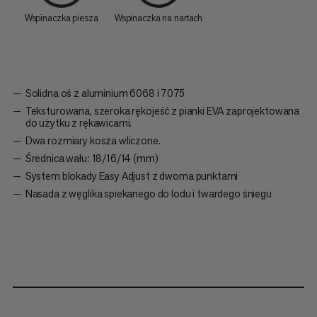
Wspinaczka piesza
Wspinaczka na nartach
Solidna oś z aluminium 6068 i 7075
Teksturowana, szeroka rękojeść z pianki EVA zaprojektowana
do użytku z rękawicami.
Dwa rozmiary kosza wliczone.
Średnica wału: 18/16/14 (mm)
System blokady Easy Adjust z dwoma punktami
Nasada z węglika spiekanego do lodu i twardego śniegu