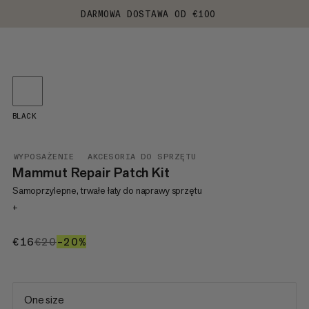
DARMOWA DOSTAWA OD €100
BLACK
WYPOSAŻENIE
AKCESORIA DO SPRZĘTU
Mammut Repair Patch Kit
Samoprzylepne, trwałe łaty do naprawy sprzętu
+
€16
€16
€20
€20
–20%
20%
One size