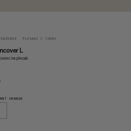
OSAŻENIE
PLECAKI I TORBY
ncover L
owiec na plecak
0
€30
ANT ORANGE