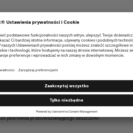
ylko na krawędziach, aby umożliwić opcje
rze pokrowca przeciwdziałającego deszczowi.