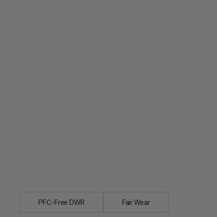
Osobna osłona przeciwdeszczowa na pl
PFC-Free DWR
Fair Wear