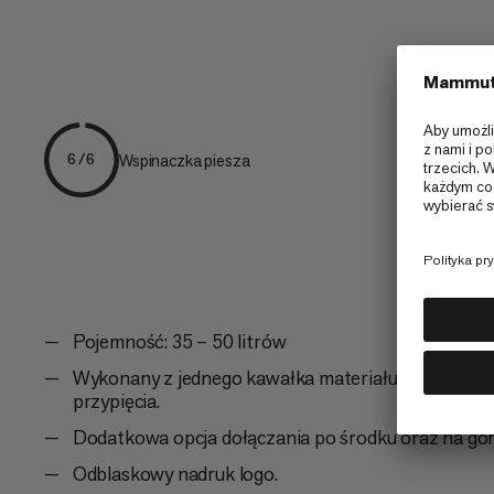
Wspinaczka piesza
6/6
Pojemność: 35 – 50 litrów
Wykonany z jednego kawałka materiału, z łączami t
przypięcia.
Dodatkowa opcja dołączania po środku oraz na gó
Odblaskowy nadruk logo.