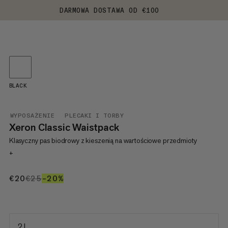
DARMOWA DOSTAWA OD €100
BLACK
WYPOSAŻENIE
PLECAKI I TORBY
Xeron Classic Waistpack
Klasyczny pas biodrowy z kieszenią na wartościowe przedmioty
+
€20
€20
€25
€25
–20%
20%
2 L