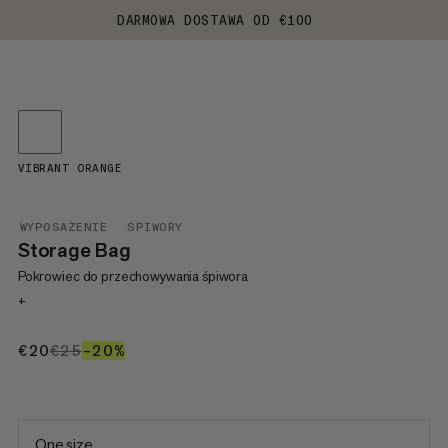
DARMOWA DOSTAWA OD €100
VIBRANT ORANGE
WYPOSAŻENIE
ŚPIWORY
Storage Bag
Pokrowiec do przechowywania śpiwora
+
€20
€20
€25
€25
–20%
20%
One size