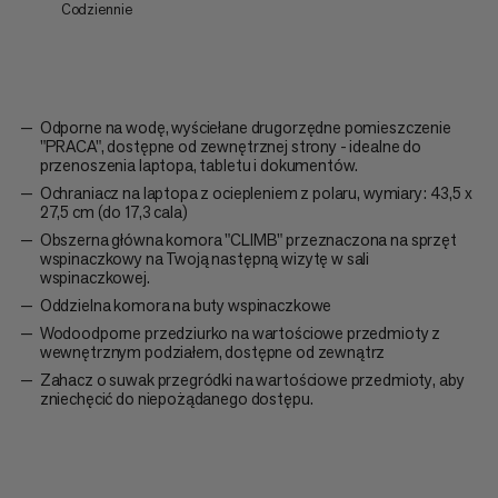
Codziennie
Odporne na wodę, wyściełane drugorzędne pomieszczenie
"PRACA", dostępne od zewnętrznej strony - idealne do
przenoszenia laptopa, tabletu i dokumentów.
Ochraniacz na laptopa z ociepleniem z polaru, wymiary: 43,5 x
27,5 cm (do 17,3 cala)
Obszerna główna komora "CLIMB" przeznaczona na sprzęt
wspinaczkowy na Twoją następną wizytę w sali
wspinaczkowej.
Oddzielna komora na buty wspinaczkowe
Wodoodporne przedziurko na wartościowe przedmioty z
wewnętrznym podziałem, dostępne od zewnątrz
Zahacz o suwak przegródki na wartościowe przedmioty, aby
zniechęcić do niepożądanego dostępu.