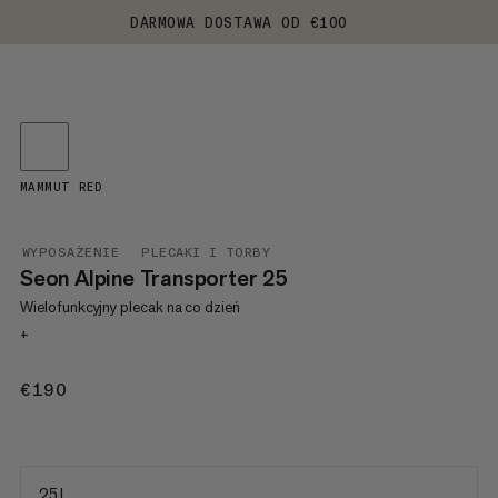
DARMOWA DOSTAWA OD €100
MAMMUT RED
WYPOSAŻENIE
PLECAKI I TORBY
Seon Alpine Transporter 25
Wielofunkcyjny plecak na co dzień
+
€190
€190
25 L