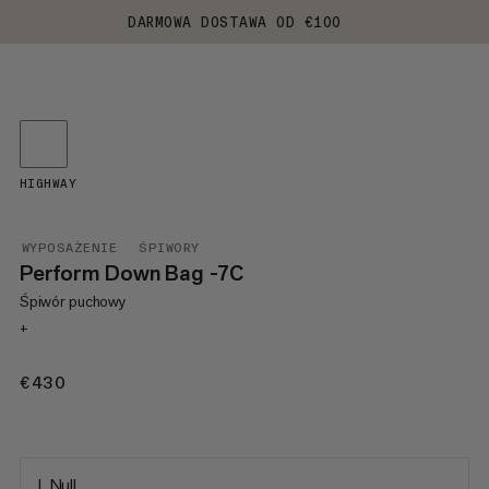
DARMOWA DOSTAWA OD €100
HIGHWAY
WYPOSAŻENIE
ŚPIWORY
Perform Down Bag -7C
Śpiwór puchowy
+
€430
€430
L Null