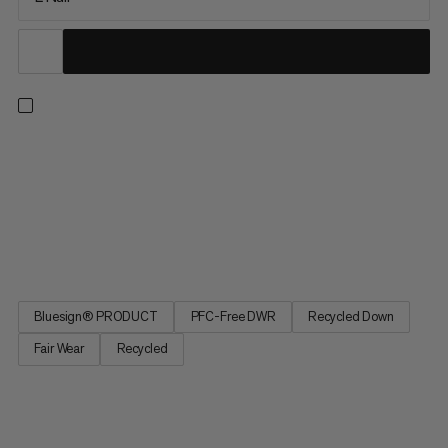
Wykonaj worek ze ściółką puchową. Śpij, aby się
zregenerować. Śpij tak wygodnie jak w swoim własnym łóżku.
Worek skupia się na naturalnych potrzebach snu, koncentrując
się na hałasie, przestrzeni i temperaturze: obszar głowy
wykonany z specjalnego materiału, który zapobiega irytującym
szmerom....
Bluesign® PRODUCT
PFC-Free DWR
Recycled Down
Fair Wear
Recycled