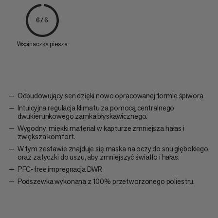
6/6
Wspinaczka piesza
Odbudowujący sen dzięki nowo opracowanej formie śpiwora
Intuicyjna regulacja klimatu za pomocą centralnego
dwukierunkowego zamka błyskawicznego.
Wygodny, miękki materiał w kapturze zmniejsza hałas i
zwiększa komfort.
W tym zestawie znajduje się maska na oczy do snu głębokiego
oraz zatyczki do uszu, aby zmniejszyć światło i hałas.
PFC-free impregnacja DWR
Podszewka wykonana z 100% przetworzonego poliestru.