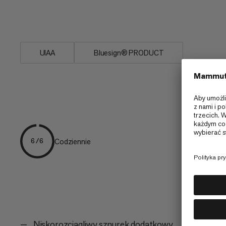
pasków wskazuje średnicę. Zaprojekto
aktywności, Sznurek 4.0 to niezbędny 
UIAA
Bluesign® PRODUCT
Codziennie
6/6
Niskorozciągliwy sznurek dodatkowy