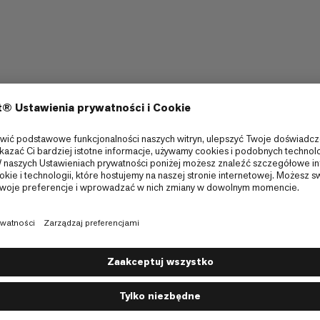
wany do szerokiego zakresu
element Twojej następnej przygody.