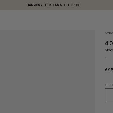
DARMOWA DOSTAWA OD €100
WYP
4.
Mocn
+
€9
ICE 