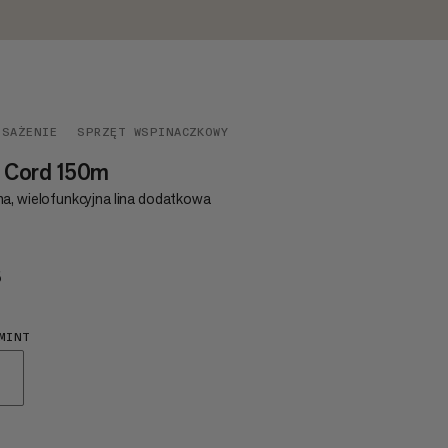
OSAŻENIE
SPRZĘT WSPINACZKOWY
0 Cord 150m
a, wielofunkcyjna lina dodatkowa
5
€95
MINT