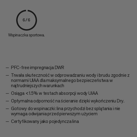
6/6
Wspinaczka sportowa.
PFC-free impregnacja DWR
Trwała skuteczność w odprowadzaniu wody i brudu zgodnie z
normami UIAA dla maksymalnego bezpieczeństwa w
najtrudniejszych warunkach
Osiąga <1.5% w testach absorpcji wody UIAA
Optymalna odporność na ścieranie dzięki wykończeniu Dry.
Gotowy do wspinaczki: lina przychodzi bez splątania i nie
wymaga odwijania przed pierwszym użyciem
Certyfikowany jako pojedyncza lina