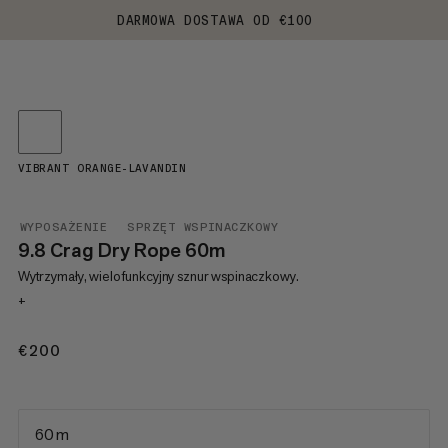
DARMOWA DOSTAWA OD €100
VIBRANT ORANGE-LAVANDIN
WYPOSAŻENIE
SPRZĘT WSPINACZKOWY
9.8 Crag Dry Rope 60m
Wytrzymały, wielofunkcyjny sznur wspinaczkowy.
+
€200
€200
60 m