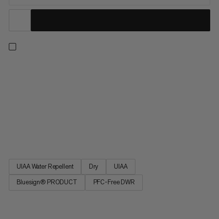
Uniwersalna lina dla wspinaczy wszechstronnych. Średnica 9,8
mm sprawia, że ta lina nadaje się idealnie na sesje
wytrzymałościowe w sali wspinaczkowej lub dni w skałach.
Wykończenie PFC-free Dry zwiększa trwałość liny, odbijając
wodę i brud i zapewniając długotrwałą wydajność. Bez względu
na to, czy powtarzasz drogi czy dopiero zaczynasz
wspinaczkę, 9.8 Crag Dry Rope to niezawodny wybór na twoją
kolejną wspinaczkę.
UIAA Water Repellent
Dry
UIAA
Bluesign® PRODUCT
PFC-Free DWR