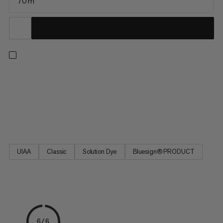
70 m
Dzięki linie 9,5 Crag We Care Classic do wspinaczki sportowej i
klasycznej, Mammut stara się zmniejszyć ślad ekologiczny
swojej produkcji lin. Oplot jednej liny jest wykonany z resztek
nici pozostałych po zmianach między różnymi kolorami.
Wcześniej wyrzucane, te nici są wysokiej jakości, zupełnie...
UIAA
Classic
Solution Dye
Bluesign® PRODUCT
6/6