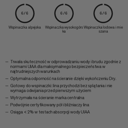
6/6
6/6
6/6
Wspinaczka alpejska
Wspinaczka wysokogórs
Wspinaczka lodowa i mie
ka
szana
Trwała skuteczność w odprowadzaniu wody i brudu zgodnie z
normami UIAA dla maksymalnego bezpieczeństwa w
najtrudniejszych warunkach
Optymalna odporność na ścieranie dzięki wykończeniu Dry.
Gotowy do wspinaczki: lina przychodzi bez splątania i nie
wymaga odwijania przed pierwszym użyciem
Wytrzymała na ścieranie marka centralna
Podwójnie certyfikowany pół i bliźniaczy lina
Osiąga < 2% w testach absorpcji wody UIAA