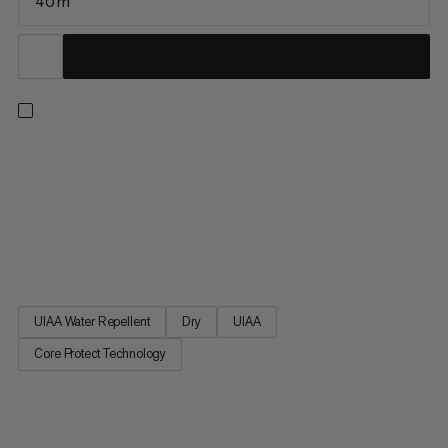
40 m
Ten rewolucyjny podwójny sznur do wspinaczki alpinistycznej i
alpinizmu oferuje znacznie lepszą odporność na przecięcie i
spełnia wszystkie standardy dynamicznego liny
wspinaczkowego. W linie Core Protect, wszystko zawarte jest
w nazwie: jest dodatkowa osłona aramidowa między
zewnętrzną osłoną z...
UIAA Water Repellent
Dry
UIAA
Core Protect Technology