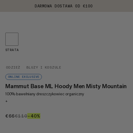
DARMOWA DOSTAWA OD €100
STRATA
ODZIEŻ
BLUZY I KOSZULE
ONLINE EXCLUSIVE
Mammut Base ML Hoody Men Misty Mountain
100% bawełniany dreszczykowiec organiczny
+
€66
€66
€110
€110
–40%
40%