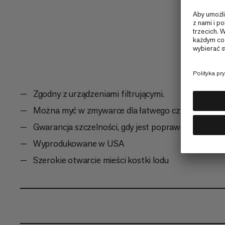
występujący,...
Zgodny z urządzeniami filtrującymi.
Można myć w zmywarce dla łatwego czyszczenia.
Gwarancja szczelności, gdy jest poprawnie dokręco
Wyprodukowane w USA
Szerokie otwarcie mieści kostki lodu