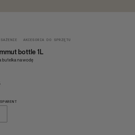
OSAŻENIE
AKCESORIA DO SPRZĘTU
mmut bottle 1L
a butelka na wodę
5
€25
NSPARENT