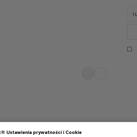
1 
, ta lekka, wytrzymała butelka o
z myślą o wędrówkach, wspinaczkach
ca zaledwie 177 g i wykonana w 50%
szerokie otwarcie, solidnie