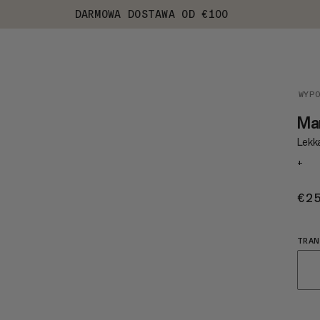
DARMOWA DOSTAWA OD €100
WYP
Ma
Lekk
+
€2
TRA