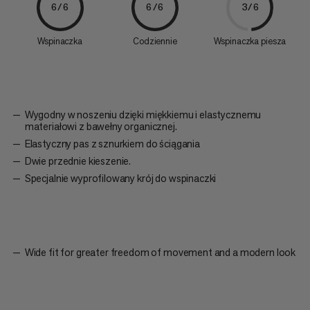
6/6
6/6
3/6
Wspinaczka
Codziennie
Wspinaczka piesza
Wygodny w noszeniu dzięki miękkiemu i elastycznemu
materiałowi z bawełny organicznej.
Elastyczny pas z sznurkiem do ściągania
Dwie przednie kieszenie.
Specjalnie wyprofilowany krój do wspinaczki
Wide fit for greater freedom of movement and a modern look