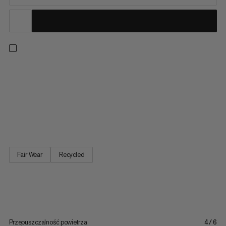
Stworzone dla wspinaczy – z stylem, funkcjonalnością i
wytrzymałością. Wykonane z mieszanki bawełny organicznej i
elastanu, te szorty łączą wygodę z właściwym poziomem
elastyczności do wspinaczki. Specjalnie przekrojone do
wspinaczki zapewniają większą szerokość w okolicy uda, co
umożliwia...
Fair Wear
Recycled
Przepuszczalność powietrza
4/6