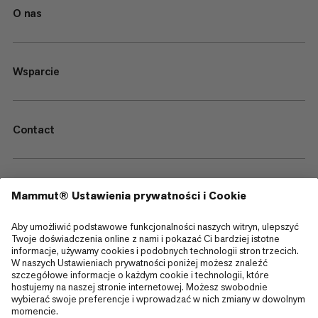
O nas
Wsparcie
Contact
—
Sitemap