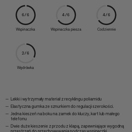
6/6
4/6
4/6
Wspinaczka
Wspinaczka piesza
Codziennie
2/6
Wędrówka
Lekki i wytrzymały materiał z recyklingu poliamidu
Elastyczna gumka ze sznurkiem do regulacji szerokości.
Jedna kieszeń na boku na zamek do kluczy, kart lub małego
telefonu
Dwie duże kieszenie z przodu z klapą, zapewniające wygodną
przestrzeń do przechowywania podczas wspinaczki.