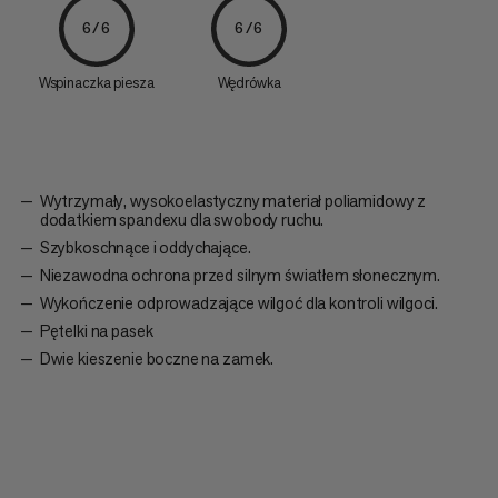
6/6
6/6
Wspinaczka piesza
Wędrówka
Wytrzymały, wysokoelastyczny materiał poliamidowy z
dodatkiem spandexu dla swobody ruchu.
Szybkoschnące i oddychające.
Niezawodna ochrona przed silnym światłem słonecznym.
Wykończenie odprowadzające wilgoć dla kontroli wilgoci.
Pętelki na pasek
Dwie kieszenie boczne na zamek.