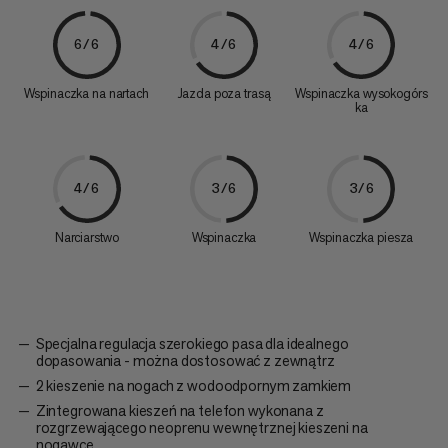
6/6
4/6
4/6
Wspinaczka na nartach
Jazda poza trasą
Wspinaczka wysokogórs
ka
4/6
3/6
3/6
Narciarstwo
Wspinaczka
Wspinaczka piesza
Specjalna regulacja szerokiego pasa dla idealnego
dopasowania - można dostosować z zewnątrz
2 kieszenie na nogach z wodoodpornym zamkiem
Zintegrowana kieszeń na telefon wykonana z
rozgrzewającego neoprenu wewnętrznej kieszeni na
nogawce.