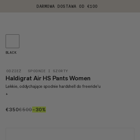
DARMOWA DOSTAWA OD €100
BLACK
ODZIEŻ
SPODNIE I SZORTY
Haldigrat Air HS Pants Women
Lekkie, oddychające spodnie hardshell do freeride'u
+
€350
€350
€500
€500
–30%
30%