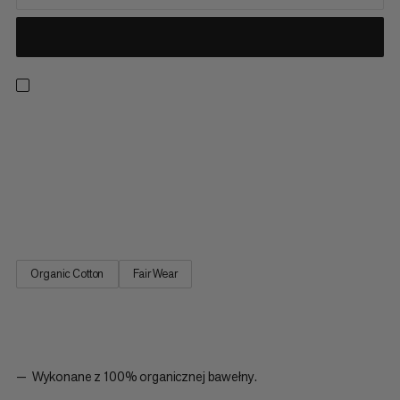
Wygodny, średniej grubości t-shirt zapewniający naturalną
oddychalność na co dzień, podczas łatwych wędrówek i
łagodnych wspinaczek. Wykonany ze 100% organicznej
bawełny, ten regularny t-shirt zapewnia całodniowy komfort
przez cały rok. Posiada też okrągły dekolt z podwójnie
przeszycią taśmą oraz...
Organic Cotton
Fair Wear
Wykonane z 100% organicznej bawełny.