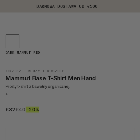
DARMOWA DOSTAWA OD €100
DARK MAMMUT RED
ODZIEŻ
BLUZY I KOSZULE
Mammut Base T-Shirt Men Hand
Prosty t-shirt z bawełny organicznej.
+
€32
€32
€40
€40
–20%
20%