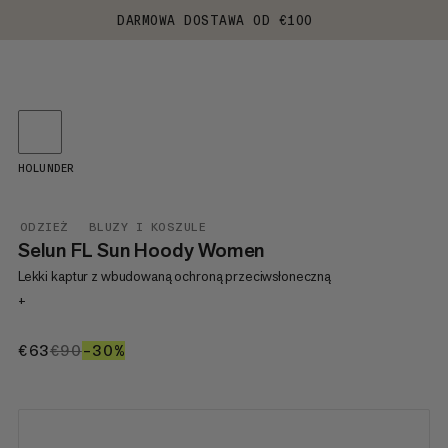
DARMOWA DOSTAWA OD €100
HOLUNDER
ODZIEŻ
BLUZY I KOSZULE
Selun FL Sun Hoody Women
Lekki kaptur z wbudowaną ochroną przeciwsłoneczną
+
€63
€63
€90
€90
–30%
30%