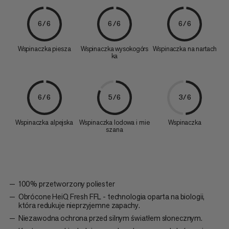
6/6
6/6
6/6
Wspinaczka piesza
Wspinaczka wysokogórs
Wspinaczka na nartach
ka
6/6
5/6
3/6
Wspinaczka alpejska
Wspinaczka lodowa i mie
Wspinaczka
szana
100% przetworzony poliester
Obrócone HeiQ Fresh FFL - technologia oparta na biologii,
która redukuje nieprzyjemne zapachy.
Niezawodna ochrona przed silnym światłem słonecznym.