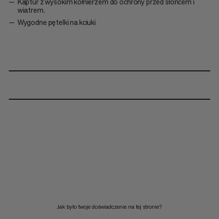
Kaptur z wysokim kołnierzem do ochrony przed słońcem i
wiatrem.
Wygodne pętelki na kciuki
Jak było twoje doświadczenie na tej stronie?