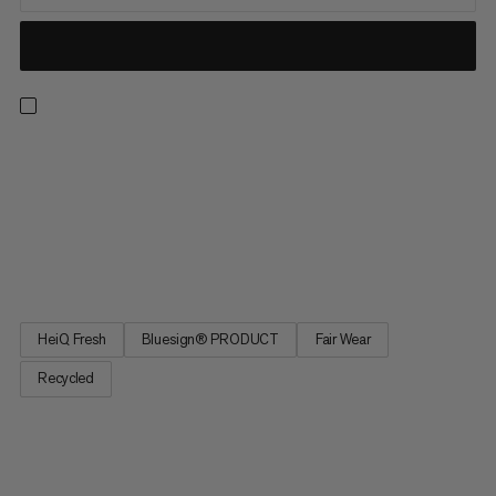
Zostań chłodny i suchy podczas gorących, słonecznych dni
górskich dzięki tej lekkiej, oddychającej bluzie z długim
rękawem. Stuprocentowy poliester z recyklingu zapewnia
ochronę przeciwsłoneczną UPF 50+, więc jedyną oparzenie,
jakie poczujesz, zależy od tego, jak bardzo się wysilisz.
Zintegrowane...
HeiQ Fresh
Bluesign® PRODUCT
Fair Wear
Recycled