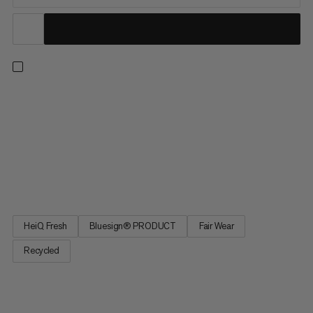
Kiedy chcesz zwiększyć intensywność, ta techniczna pierwsza
warstwa ma twój tył. Odzyskiwany z 100% poliestru o wysokiej
odporności na wilgoć i szybkoschnący oznacza, że przez cały
dzień czujesz się przewiewnie i chłodno - bez względu na to,
jakim wyzwaniem jest pot. A długotrwałe, oparte na biologii
HeiQ Fresh redukują nieprzyjemne zapachy. Na poważne dni w
górach, Longsleeve Ducan FL zapewnia niezawodne osiągi.
HeiQ Fresh
Bluesign® PRODUCT
Fair Wear
Recycled