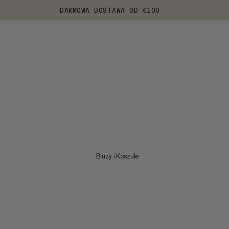
DARMOWA DOSTAWA OD €100
Bluzy i Koszule