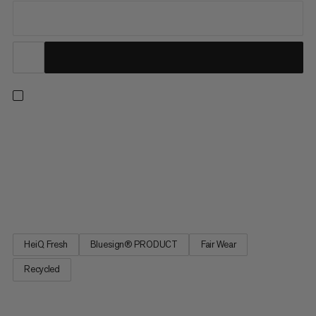
Klasyczna koszulka trekkingowa zaprojektowana dla
ostatecznej wszechstronności, Lenni to łatwy wybór zarówno
na krótkie wędrówki jednodniowe, jak i długie wyprawy
trekkingowe. Ostatnia odsłona tej najlepiej sprzedającej się
koszulki oferuje wszystkie funkcje, które znasz i kochasz,
wykonane z...
HeiQ Fresh
Bluesign® PRODUCT
Fair Wear
Recycled