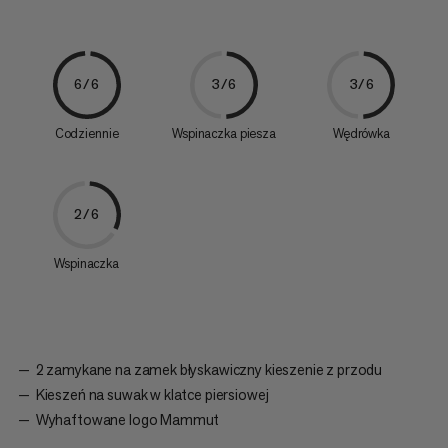
6/6
3/6
3/6
Codziennie
Wspinaczka piesza
Wędrówka
2/6
Wspinaczka
2 zamykane na zamek błyskawiczny kieszenie z przodu
Kieszeń na suwak w klatce piersiowej
Wyhaftowane logo Mammut