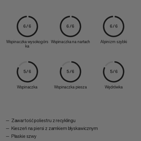
6/6
6/6
6/6
Wspinaczka wysokogórs
Wspinaczka na nartach
Alpinizm szybki
ka
5/6
5/6
5/6
Wspinaczka
Wspinaczka piesza
Wędrówka
Zawartość poliestru z recyklingu
Kieszeń na piersi z zamkiem błyskawicznym
Płaskie szwy