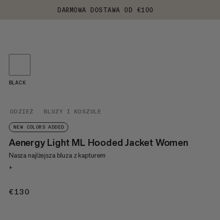
DARMOWA DOSTAWA OD €100
BLACK
ODZIEŻ
BLUZY I KOSZULE
NEW COLORS ADDED
Aenergy Light ML Hooded Jacket Women
Nasza najlżejsza bluza z kapturem
+
€130
€130