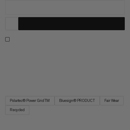
Dla niezrównanej wydajności i wszechstronności nasze modele
Aenergy Light są rozwiązaniem dla pełnego zakresu pór roku i
zajęć. Łącząc prawidłową dawkę ciepła z wyjątkową
odprowadzaniem wilgoci i oddychalnością, ta ultra lekka
warstwa środkowa pełni również funkcję ciepłej warstwy
bazowej, dzięki...
Polartec® Power GridTM
Bluesign® PRODUCT
Fair Wear
Recycled