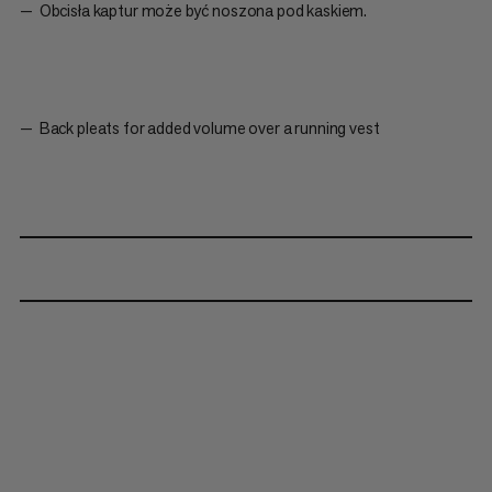
Obcisła kaptur może być noszona pod kaskiem.
Back pleats for added volume over a running vest