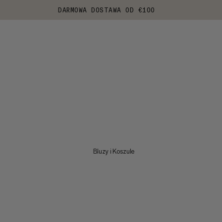
DARMOWA DOSTAWA OD €100
Bluzy i Koszule