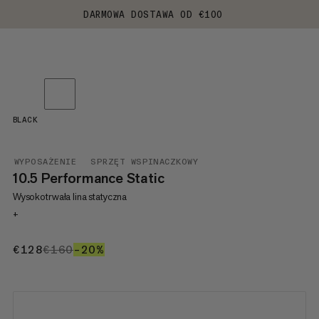
DARMOWA DOSTAWA OD €100
BLACK
WYPOSAŻENIE
SPRZĘT WSPINACZKOWY
10.5 Performance Static
Wysokotrwała lina statyczna
+
€128
€128
€160
€160
–20%
20%