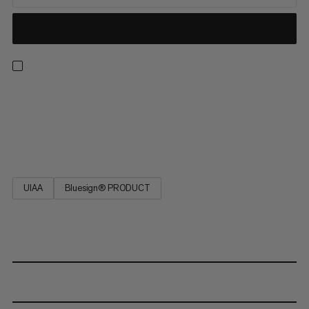
Ten statyczny linowy jest bardzo odporny na ścieranie, ma
bardzo niskie rozciąganie, maksymalną wytrzymałość, jest
niezwykle wytrzymały i ma długą żywotność. Nie używać do
dynamicznego zabezpieczania! EN 1891 Typ A.
UIAA
Bluesign® PRODUCT