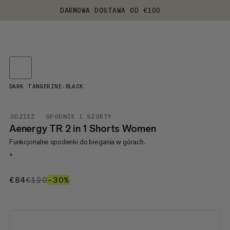
DARMOWA DOSTAWA OD €100
DARK TANGERINE-BLACK
ODZIEŻ
SPODNIE I SZORTY
Aenergy TR 2 in 1 Shorts Women
Funkcjonalne spodenki do biegania w górach.
+
€84
€84
€120
€120
–30%
30%