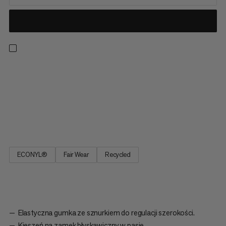
Stworzone do pokonywania dystansu, te szorty 2 w 1 są
doskonałe do długich biegów na świeżym powietrzu.
Rozwiązanie nie do pobicia, wygodny wewnętrzny materiał
zapewnia lekkie wsparcie, aktywne zarządzanie wilgocią oraz
kieszeń ze stretch materiału do przechowywania smartfona
bez rozproszeń....
ECONYL®
Fair Wear
Recycled
Elastyczna gumka ze sznurkiem do regulacji szerokości.
Kieszeń na zamek błyskawiczny w pasie