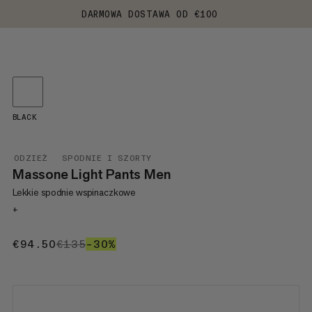
DARMOWA DOSTAWA OD €100
BLACK
ODZIEŻ
SPODNIE I SZORTY
Massone Light Pants Men
Lekkie spodnie wspinaczkowe
+
€94.50
€94.50
€135
€135
–30%
30%