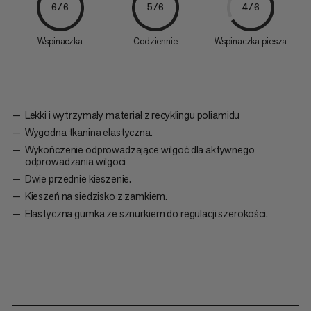
6/6
5/6
4/6
Wspinaczka
Codziennie
Wspinaczka piesza
Lekki i wytrzymały materiał z recyklingu poliamidu
Wygodna tkanina elastyczna.
Wykończenie odprowadzające wilgoć dla aktywnego
odprowadzania wilgoci
Dwie przednie kieszenie.
Kieszeń na siedzisko z zamkiem.
Elastyczna gumka ze sznurkiem do regulacji szerokości.