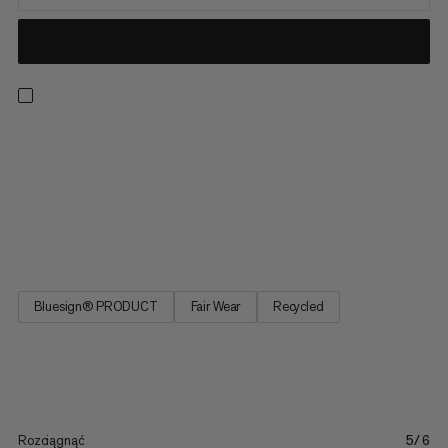
Te spodnie wiedzą czego oczekują wspinacze: pełnej
swobody ruchu i wyzwalającej lekkości. Przetworzony poliamid
i elastan tworzą niezrównane połączenie, które jest zarówno
wytrzymałe, jak i lekkie. Oprócz dwóch zwykłych kieszeni z
przodu, kieszeń na zamek błyskawiczny na tylnej części spodni
trzyma...
Bluesign® PRODUCT
Fair Wear
Recycled
Rozciągnąć
5/6