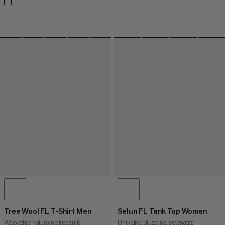
Tree Wool FL T-Shirt Men
Selun FL Tank Top Women
Wszystkie naturalne koszulki
Unikalna bluza na zewnątrz