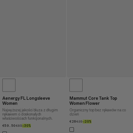
Aenergy FL Longsleeve
Mammut Core Tank Top
Women
Women Flower
Najwyższej jakości bluza z długim
Organiczny top bez rękawów na co
rękawem o doskonałych
dzień
właściwościach funkcjonalnych.
€28
€28
€35
€35
–20%
20%
€59.50
€59.50
€85
€85
–30%
30%