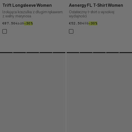
Trift Longsleeve Women
Aenergy FL T-Shirt Women
Izolująca koszulka z długim rękawem
Ostateczny t-shirt o wysokiej
z wełny merynosa
wydajności
€87.50
€87.50
€125
€125
–30%
30%
€52.50
€52.50
€75
€75
–30%
30%