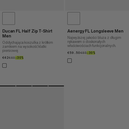
Ducan FL Half Zip T-Shirt
Aenergy FL Longsleeve Men
Men
Najwyższej jakości bluza z długim
rękawem o doskonałych
Oddychająca koszulka z krótkim
właściwościach funkcjonalnych.
zamkiem na wysokość klatki
piersiowej
€59.50
€59.50
€85
€85
–30%
30%
€42
€42
€60
€60
–30%
30%