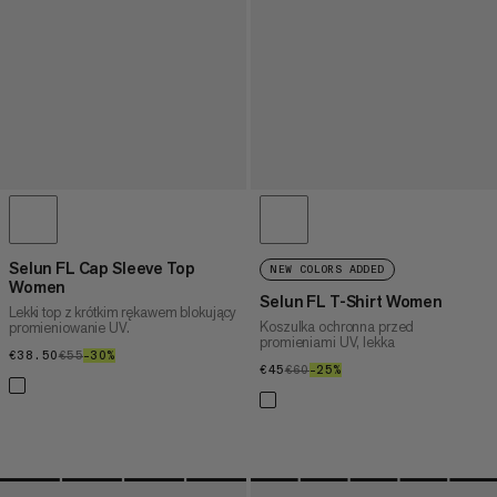
Selun FL Cap Sleeve Top
NEW COLORS ADDED
Women
Selun FL T-Shirt Women
Lekki top z krótkim rękawem blokujący
Koszulka ochronna przed
promieniowanie UV.
promieniami UV, lekka
€38.50
€38.50
€55
€55
–30%
30%
€45
€45
€60
€60
–25%
25%