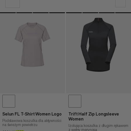
NASZA REKOMENDACJA
NISKA CENA DO WYSOKIEJ
CENA WYSOKA DO NISKA
CO NOWEGO
OCENA
Selun FL T-Shirt Women Logo
Trift Half Zip Longsleeve
Women
Podstawowa koszulka dla aktywności
na świeżym powietrzu
Izolująca koszulka z długim rękawem
z wełny merynosa