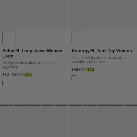
Selun FL Longsleeve Women
Aenergy FL Tank Top Women
Logo
Ostateczny top bez ramiączek o
wysokiej wydajności
Najlepsza koszula do noszenia na
zewnątrz
€42
€42
€60
€60
–30%
30%
€52.50
€52.50
€75
€75
–30%
30%