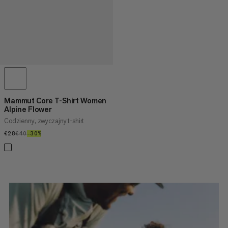
Mammut Core T-Shirt Women
Alpine Flower
Codzienny, zwyczajny t-shirt
€28
€28
€40
€40
–30%
30%