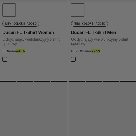
NEW COLORS ADDED
NEW COLORS ADDED
Ducan FL T-Shirt Women
Ducan FL T-Shirt Men
Oddychający wielofunkcyjny t-shirt
Oddychający wielofunkcyjny t-shirt
sportowy
sportowy
€35
€35
€50
€50
–30%
30%
€37.50
€37.50
€50
€50
–25%
25%