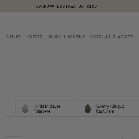
DARMOWA DOSTAWA OD €100
OUTLET
ODZIEŻ
BLUZY I KOSZULE
KOSZULKI Z WARSTWY 
Kurtki Midlayer i
Swetry i Bluzy z
Polarowe
Kapturem