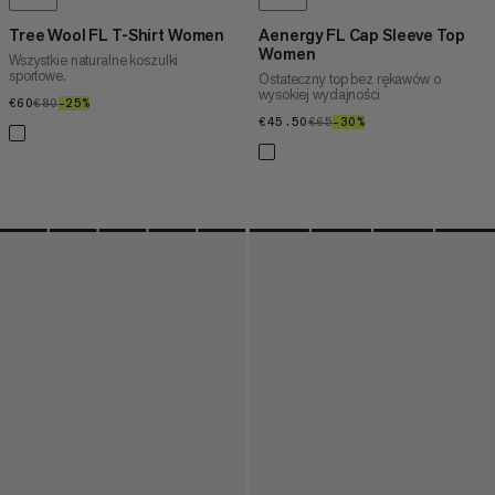
Tree Wool FL T-Shirt Women
Aenergy FL Cap Sleeve Top
Women
Wszystkie naturalne koszulki
sportowe.
Ostateczny top bez rękawów o
wysokiej wydajności
€60
€60
€80
€80
–25%
25%
€45.50
€45.50
€65
€65
–30%
30%