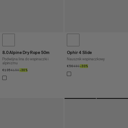
8.0 Alpine Dry Rope 50m
Ophir 4 Slide
Podwójna lina do wspinaczki i
Nausznik wspinaczkowy
alpinizmu
€56
€56
€80
€80
–30%
30%
€105
€105
€150
€150
–30%
30%