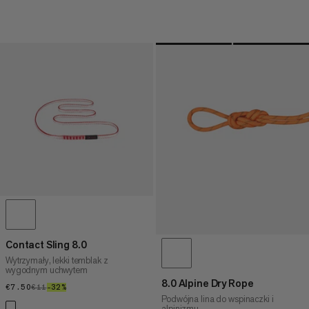
Contact Sling 8.0
Wytrzymały, lekki temblak z
wygodnym uchwytem
8.0 Alpine Dry Rope
€7.50
€7.50
€11
€11
–32%
32%
Podwójna lina do wspinaczki i
alpinizmu