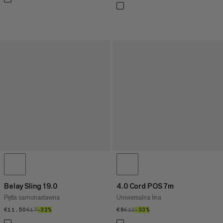
Belay Sling 19.0
4.0 Cord POS 7m
Pętla samonastawna
Uniwersalna lina
€11.50
€11.50
€17
€17
–32%
32%
€8
€8
€12
€12
–33%
33%