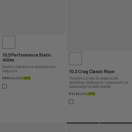
10.5 Performance Static
400m
Bardzo odporna na ścieranie lina
statyczna
10.2 Crag Classic Rope
Pojedyncza lina do wspinaczki
€861
€861
€1230
€1230
–30%
30%
sportowej, tradycyjnej i wspinaczki na
asekurację na stałe punkty.
€112
€112
€160
€160
–30%
30%