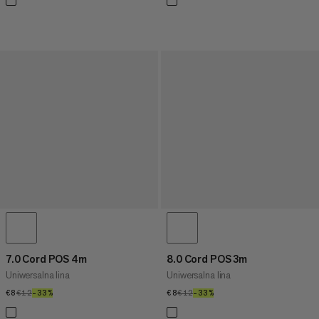
7.0 Cord POS 4m
8.0 Cord POS 3m
Uniwersalna lina
Uniwersalna lina
€8
€8
€12
€12
–33%
33%
€8
€8
€12
€12
–33%
33%