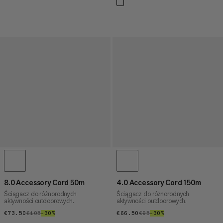
8.0 Accessory Cord 50m
4.0 Accessory Cord 150m
Ściągacz do różnorodnych
Ściągacz do różnorodnych
aktywności outdoorowych.
aktywności outdoorowych.
€73.50
€73.50
€105
€105
–30%
30%
€66.50
€66.50
€95
€95
–30%
30%