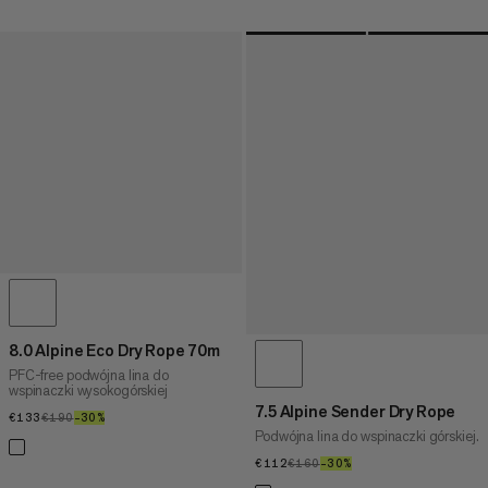
8.0 Alpine Eco Dry Rope 70m
PFC-free podwójna lina do
wspinaczki wysokogórskiej
7.5 Alpine Sender Dry Rope
€133
€133
€190
€190
–30%
30%
Podwójna lina do wspinaczki górskiej.
€112
€112
€160
€160
–30%
30%