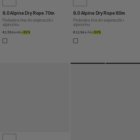
8.0 Alpine Dry Rope 70m
8.0 Alpine Dry Rope 60m
Podwójna lina do wspinaczki i
Podwójna lina do wspinaczki i
alpinizmu
alpinizmu
€133
€133
€190
€190
–30%
30%
€119
€119
€170
€170
–30%
30%