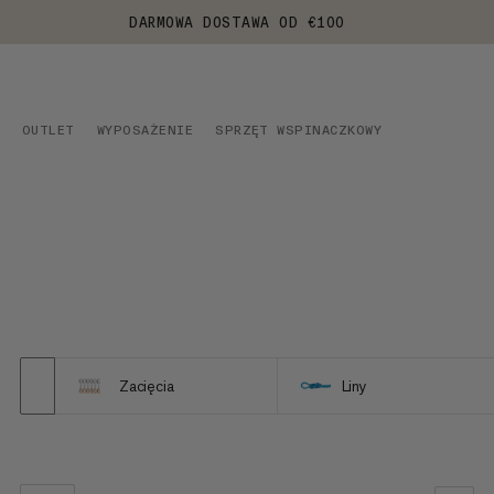
DARMOWA DOSTAWA OD €100
OUTLET
WYPOSAŻENIE
SPRZĘT WSPINACZKOWY
Zacięcia
Liny