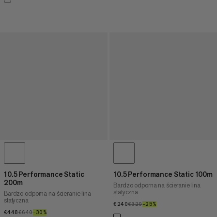
10.5 Performance Static
10.5 Performance Static 100m
200m
Bardzo odporna na ścieranie lina
statyczna
Bardzo odporna na ścieranie lina
statyczna
€240
€240
€320
€320
–25%
25%
€448
€448
€640
€640
–30%
30%