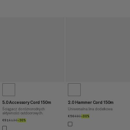
5.0 Accessory Cord 150m
2.0 Hammer Cord 150m
Ściągacz do różnorodnych
Uniwersalna lina dodatkowa
aktywności outdoorowych.
€56
€56
€80
€80
–30%
30%
€91
€91
€130
€130
–30%
30%