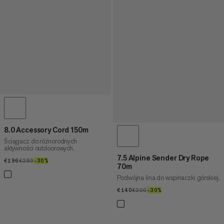
8.0 Accessory Cord 150m
Ściągacz do różnorodnych
aktywności outdoorowych.
7.5 Alpine Sender Dry Rope
€196
€196
€280
€280
–30%
30%
70m
Podwójna lina do wspinaczki górskiej.
€140
€140
€200
€200
–30%
30%