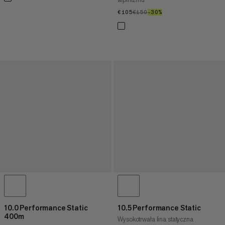
€105
€105
€150
€150
–30%
30%
10.0 Performance Static
10.5 Performance Static
400m
Wysokotrwała lina statyczna