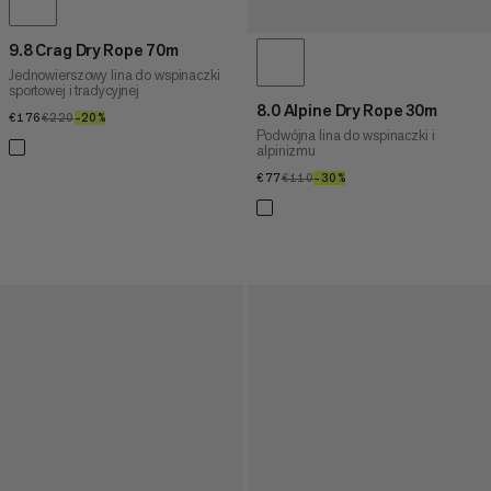
9.8 Crag Dry Rope 70m
Jednowierszowy lina do wspinaczki
sportowej i tradycyjnej
8.0 Alpine Dry Rope 30m
€176
€176
€220
€220
–20%
20%
Podwójna lina do wspinaczki i
alpinizmu
€77
€77
€110
€110
–30%
30%