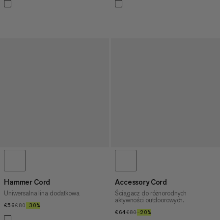
Hammer Cord
Accessory Cord
Uniwersalna lina dodatkowa
Ściągacz do różnorodnych
aktywności outdoorowych.
€56
€56
€80
€80
–30%
30%
€64
€64
€80
€80
–20%
20%