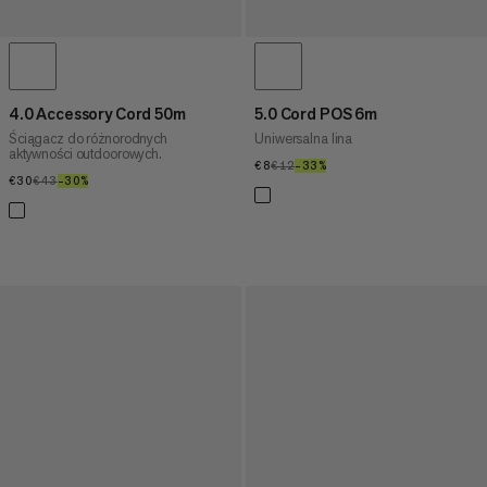
4.0 Accessory Cord 50m
5.0 Cord POS 6m
Ściągacz do różnorodnych
Uniwersalna lina
aktywności outdoorowych.
€8
€8
€12
€12
–33%
33%
€30
€30
€43
€43
–30%
30%