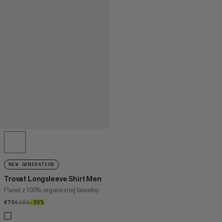
NEW GENERATION
Trovat Longsleeve Shirt Men
Flanel z 100% organicznej bawełny
€70
€70
€100
€100
–30%
30%