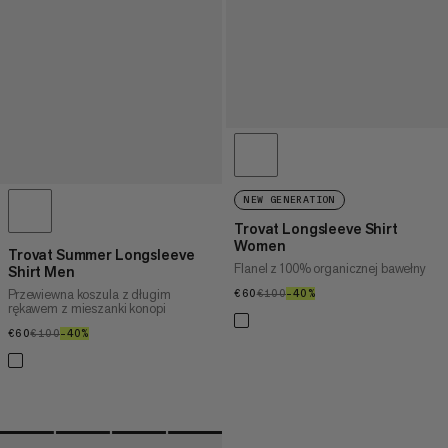
NEW GENERATION
Trovat Longsleeve Shirt
Women
Trovat Summer Longsleeve
Flanel z 100% organicznej bawełny
Shirt Men
Przewiewna koszula z długim
€60
€60
€100
€100
–40%
40%
rękawem z mieszanki konopi
€60
€60
€100
€100
–40%
40%