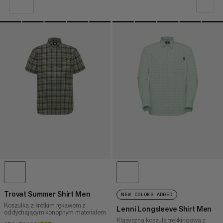
NASZA REKOMENDACJA
NISKA CENA DO WYSOKIEJ
CENA WYSOKA DO NISKA
CO NOWEGO
OCENA
Trovat Summer Shirt Men
NEW COLORS ADDED
Koszulka z krótkim rękawem z
Lenni Longsleeve Shirt Men
oddychającym konopnym materiałem
Klasyczna koszula trekkingowa z