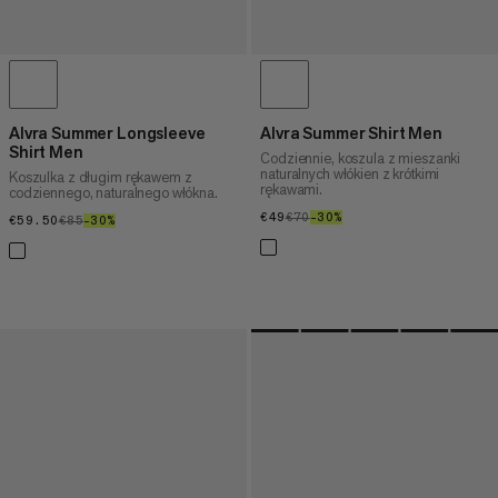
Alvra Summer Longsleeve
Alvra Summer Shirt Men
Shirt Men
Codziennie, koszula z mieszanki
naturalnych włókien z krótkimi
Koszulka z długim rękawem z
rękawami.
codziennego, naturalnego włókna.
€49
€49
€70
€70
–30%
30%
€59.50
€59.50
€85
€85
–30%
30%