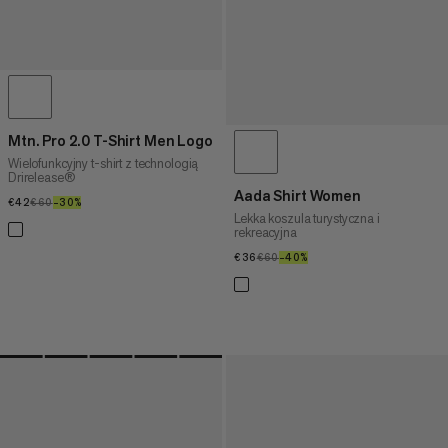
Mtn. Pro 2.0 T-Shirt Men Logo
Wielofunkcyjny t-shirt z technologią
Drirelease®
Aada Shirt Women
€42
€42
€60
€60
–30%
30%
Lekka koszula turystyczna i
rekreacyjna
€36
€36
€60
€60
–40%
40%