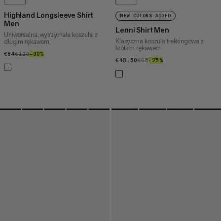
Highland Longsleeve Shirt
NEW COLORS ADDED
Men
Lenni Shirt Men
Uniwersalna, wytrzymała koszula z
Klasyczna koszula trekkingowa z
długim rękawem.
krótkim rękawem
€84
€84
€120
€120
–30%
30%
€48.50
€48.50
€65
€65
–25%
25%