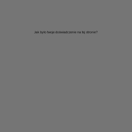
NISKA CENA DO WYSOKIEJ
CENA WYSOKA DO NISKA
CO NOWEGO
Jak było twoje doświadczenie na tej stronie?
OCENA