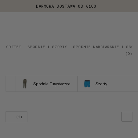
DARMOWA DOSTAWA OD €100
ODZIEŻ
SPODNIE I SZORTY
SPODNIE NARCIARSKIE I SNOW
(
0
)
Spodnie Turystyczne
Szorty
(1)
NASZA REKOMENDACJA