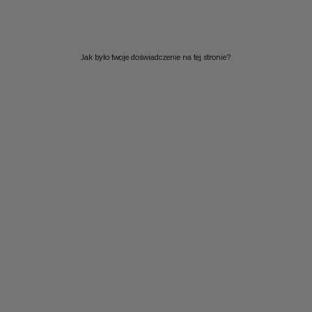
CENA WYSOKA DO NISKA
CO NOWEGO
Jak było twoje doświadczenie na tej stronie?
OCENA