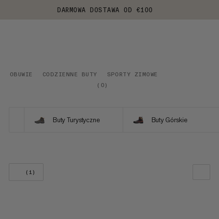
DARMOWA DOSTAWA OD €100
OBUWIE
CODZIENNE BUTY
SPORTY ZIMOWE
(
0
)
Buty Turystyczne
Buty Górskie
(1)
NASZA REKOMENDACJA
NISKA CENA DO WYSOKIEJ