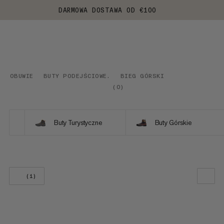
DARMOWA DOSTAWA OD €100
OBUWIE
BUTY PODEJŚCIOWE.
BIEG GÓRSKI
(
0
)
Buty Turystyczne
Buty Górskie
(1)
NASZA REKOMENDACJA
NISKA CENA DO WYSOKIEJ