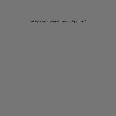
CENA WYSOKA DO NISKA
CO NOWEGO
Jak było twoje doświadczenie na tej stronie?
OCENA